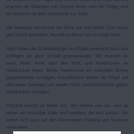
machen die Übungen mit. Unsere Arme sind die Flügel, und
wir strecken sie links und rechts zur Seite.
Wir bewegen nun locker die Arme auf und nieder. Das muss
ganz leicht aussehen, deshalb probieren wir es einige Male.
Jetzt stellen die Schmetterlinge ihre Flügel senkrecht hoch und
schlagen sie ganz schnell gegeneinander. Wir machen es
auch: beide Arme über den Kopf, und Handrücken an
Handrücken legen. Beide Handrücken im schnellen Tempo
gegeneinander schlagen. Anschließend wieder die Flügel auf
und nieder bewegen und wieder hoch, und Handrücken gegen
Handrücken schlagen.
Plötzlich knackt es hinter uns. Wir drehen uns um, und da
sehen wir unzählige Käfer und Insekten, die sich putzen. Sie
wollen sich auch auf den kommenden Frühling und Sommer
vorbereiten.