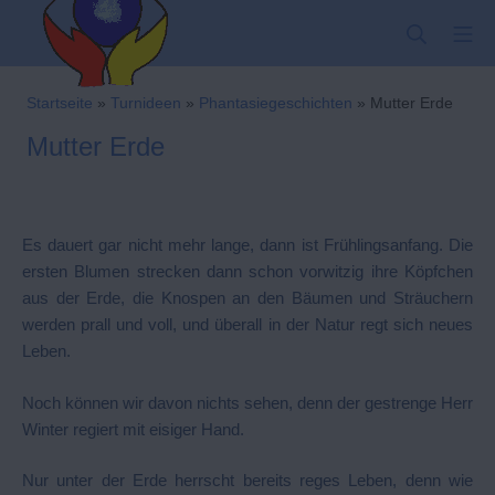
Zum
SUCHE
MO
Inhalt
springen
Kindergarten-Hom
Startseite
»
Turnideen
»
Phantasiegeschichten
»
Mutter Erde
Mutter Erde
Es dauert gar nicht mehr lange, dann ist Frühlingsanfang. Die
ersten Blumen strecken dann schon vorwitzig ihre Köpfchen
aus der Erde, die Knospen an den Bäumen und Sträuchern
werden prall und voll, und überall in der Natur regt sich neues
Leben.
Noch können wir davon nichts sehen, denn der gestrenge Herr
Winter regiert mit eisiger Hand.
Nur unter der Erde herrscht bereits reges Leben, denn wie