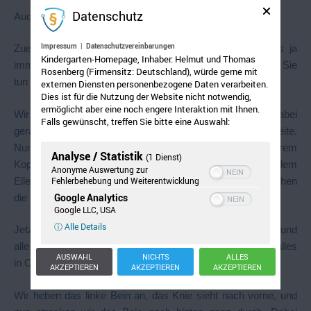
Datenschutz
Auch die Übungen der Käfer wollen wir mitmachen.
Impressum
|
Datenschutzvereinbarungen
Zuerst putzen sie ihren Kopf. Bei den Insekten sieht es ja
Kindergarten-Homepage, Inhaber: Helmut und Thomas
immer so aus, als ob sie sich den Kopf abreißen würden. Sie
Rosenberg (Firmensitz: Deutschland), würde gerne mit
tun es aber nicht.
externen Diensten personenbezogene Daten verarbeiten.
Dies ist für die Nutzung der Website nicht notwendig,
ermöglicht aber eine noch engere Interaktion mit Ihnen.
Wir verschränken die Hände hinter dem Kopf und stehen dabei
Falls gewünscht, treffen Sie bitte eine Auswahl:
gerade. Die Ellenbogen schauen links und rechts zur Seite.
Nun bewegen wir die verschränkten Arme hinter unserem
Analyse / Statistik
(1 Dienst)
Kopf hin und her. Unsere Augen sehen dabei immer dem
Anonyme Auswertung zur
Ellenbogen nach, der zur Seite geschoben wird. Wir machen
Fehlerbehebung und Weiterentwicklung
Google Analytics
die Übung 16 mal.
Google LLC, USA
ⓘ Alle Details
Jetzt kommen die Beine dran. Ein Käfer hat sechs Beine, und
alle müssen durchprobiert werden, um zu sehen, ob auch alles
AUSWAHL
NICHTS
ALLES
in Ordnung ist.
AKZEPTIEREN
AKZEPTIEREN
AKZEPTIEREN
Wir heben das linke Bein an, das Knie sieht nach vorne, und