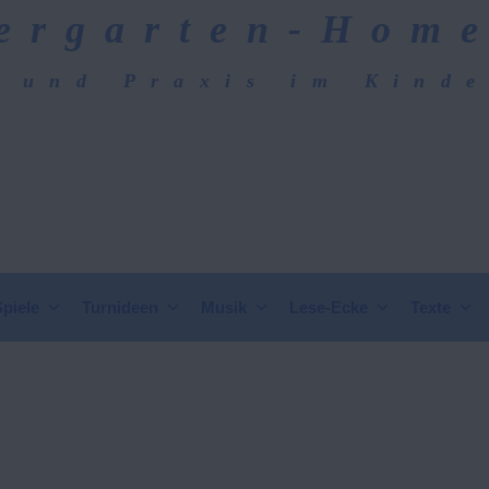
ergarten-Hom
 und Praxis im Kind
epage
Spiele
Turnideen
Musik
Lese-Ecke
Texte