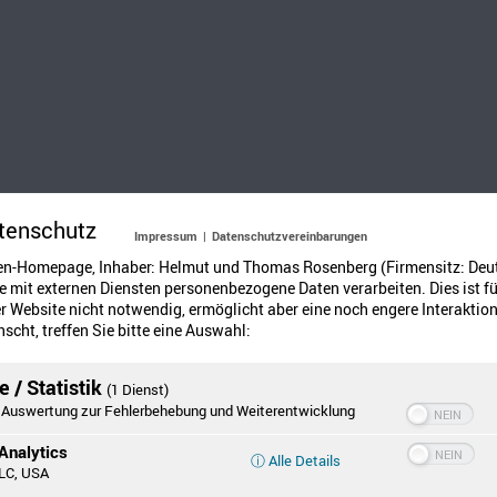
tenschutz
Impressum
|
Datenschutzvereinbarungen
en-Homepage, Inhaber: Helmut und Thomas Rosenberg (Firmensitz: Deu
 mit externen Diensten personenbezogene Daten verarbeiten. Dies ist fü
 Website nicht notwendig, ermöglicht aber eine noch engere Interaktion
scht, treffen Sie bitte eine Auswahl:
 / Statistik
elafrika. Es hat eine aus der Nähe betrachtete, sehr auffällige Schwa
(1 Dienst)
Auswertung zur Fehlerbehebung und Weiterentwicklung
ne, so lassen die Streifen die Umrisse des Körpers aufgelöst erschein
öwen oder Geparden.
Analytics
ⓘ Alle Details
LC, USA