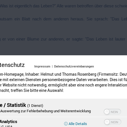
Was ist eigentlich das Leben?" Alle waren betroffen über diese schwi
hutsam ein Blatt nach dem anderen heraus. Sie sprach: "Das Leb
og er von einer Blume zur anderen, er sagte: "Das Leben ist laute
Strohhalm, zehnmal länger als sie selbst, und war der Meinung: "D
tenschutz
Impressum
|
Datenschutzvereinbarungen
en-Homepage, Inhaber: Helmut und Thomas Rosenberg (Firmensitz: Deu
 zurück und wisperte: "Das Leben ist ein Wechsel von Arbeit und Ver
 mit externen Diensten personenbezogene Daten verarbeiten. Dies ist fü
 Website nicht notwendig, ermöglicht aber eine noch engere Interaktion
scht, treffen Sie bitte eine Auswahl:
seinen Kopf aus der Erde und sagte: "Das Leben ist ein Kampf im D
 / Statistik
iner Regen eingesetzt hätte, der war der Ansicht: "Das Leben besteht
(1 Dienst)
Auswertung zur Fehlerbehebung und Weiterentwicklung
Analytics
ⓘ Alle Details
und warfen sich mit
LC, USA