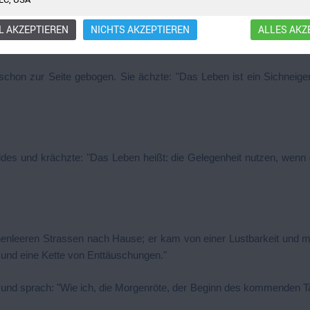
t ein stets vergebliches Ringen nach Freiheit."
 AKZEPTIEREN
NICHTS AKZEPTIEREN
ALLES AKZ
der frohlockte: "Das Leben, das Leben ist ein Streben nach oben."
schon zur Seite gebogen. Sie ächzte: "Das Leben ist ein Sichneige
ldes und krächzte: "Das Leben heißt: die Gelegenheit nutzen, wenn
henleeren Strassen nach Hause; er kam von einer Lustbarkeit und m
 und eine Kette von Enttäuschungen."
uf und sprach: "Wie ich, die Morgenröte, der Beginn des kommenden T