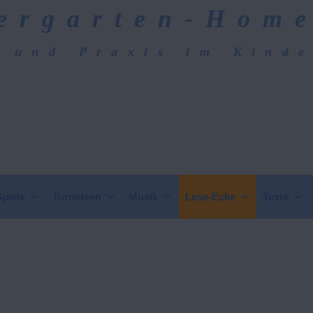
ergarten-Hom
 und Praxis im Kind
epage
Spiele
Turnideen
Musik
Lese-Ecke
Texte