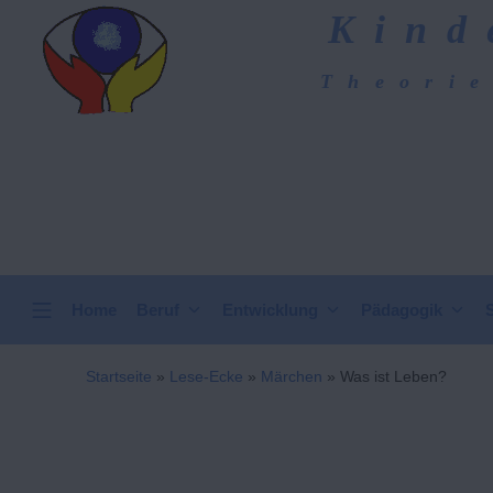
Zum
Kind
Inhalt
springen
Theorie
Kindergarten-Hom
VERTICAL HEADER
Home
Beruf
Entwicklung
Pädagogik
Startseite
»
Lese-Ecke
»
Märchen
»
Was ist Leben?