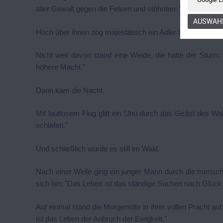
aller Gewalt gegen die Felsen und stöhnten: "Das Leben is
AUSWAHL
Hoch über ihnen zog majestätisch ein Adler seine Kreise, 
Nicht weit davon stand eine Weide, die hatte der Sturm 
höhere Macht."
Dann kam die Nacht.
Mit lautlosem Flug glitt ein Uhu durch das Geäst des Wa
schlafen."
Und schließlich wurde es still im Wald.
Nach einer Weile ging ein junger Mann durch die mensc
sich hin: "Das Leben ist das ständige Suchen nach Glück
Auf einmal stand die Morgenröte in ihrer vollen Pracht a
ist das Leben der Anbruch der Ewigkeit."