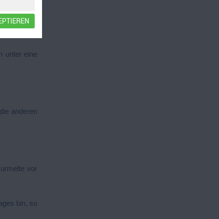
EPTIEREN
n unter eine
 die anderen
urmelte vor
ages bin, so