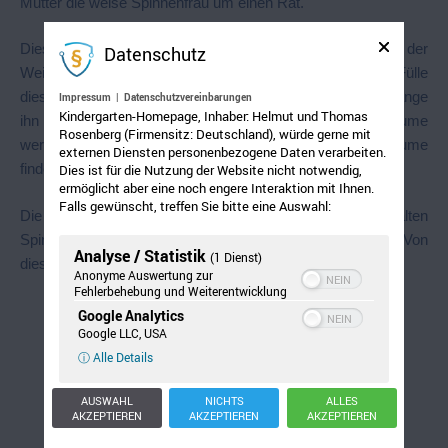
Mutter die weise Spinnenfrau um einen Rat.
Diese antwortete ihr: "Nimm andächtig einen Zweig von der
Datenschutz
Weide am Fluss und biege ihn zu einem heiligen Kreis. Fülle
diesen Kreis mit einem Spinnengeflecht aus. Danach hänge
Impressum
|
Datenschutzvereinbarungen
Kindergarten-Homepage, Inhaber: Helmut und Thomas
ihn über den Schlafplatz deines Kindes. Die bösen Träume
Rosenberg (Firmensitz: Deutschland), würde gerne mit
werden sich in diesem Gespinst verfangen, die guten Träume
externen Diensten personenbezogene Daten verarbeiten.
finden weiterhin den Weg zu deiner Tochter."
Dies ist für die Nutzung der Website nicht notwendig,
ermöglicht aber eine noch engere Interaktion mit Ihnen.
Falls gewünscht, treffen Sie bitte eine Auswahl:
Die Indianerin beherzigte die weisen Worte der alten
Spinnenfrau und fertigte danach den ersten Traumfänger. Von
Analyse / Statistik
(1 Dienst)
diesem Zeitpunkt an schlief ihre Tochter wieder ruhig.
Anonyme Auswertung zur
Fehlerbehebung und Weiterentwicklung
Google Analytics
Teilen mit:
Google LLC, USA
ⓘ Alle Details
AUSWAHL
NICHTS
ALLES
AKZEPTIEREN
AKZEPTIEREN
AKZEPTIEREN
Gefällt mir: