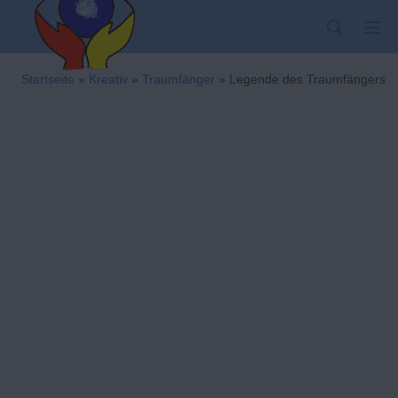
Zum
SUCHE
MO
Inhalt
springen
Kindergarten-Hom
Startseite
»
Kreativ
»
Traumfänger
»
Legende des Traumfängers