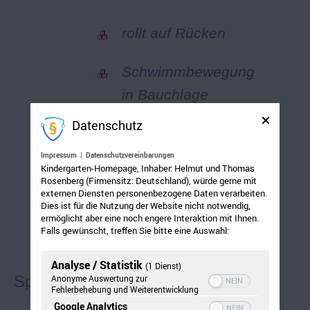
rollt auf Rücken
Schwimmbewegung
in Bauchlage
Datenschutz
zieht sich zum Sitz
Impressum
|
Datenschutzvereinbarungen
Kindergarten-Homepage, Inhaber: Helmut und Thomas
aktiv beim Baden
Rosenberg (Firmensitz: Deutschland), würde gerne mit
externen Diensten personenbezogene Daten verarbeiten.
Dies ist für die Nutzung der Website nicht notwendig,
gleichseitiges
ermöglicht aber eine noch engere Interaktion mit Ihnen.
Falls gewünscht, treffen Sie bitte eine Auswahl:
Strampeln
Analyse / Statistik
(1 Dienst)
Sprache
Anonyme Auswertung zur
Fehlerbehebung und Weiterentwicklung
Google Analytics