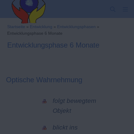
Zum
SUCHE
MO
Inhalt
springen
Kindergarten-Hom
Startseite
»
Entwicklung
»
Entwicklungsphasen
»
Entwicklungsphase 6 Monate
Entwicklungsphase 6 Monate
Optische Wahrnehmung
folgt bewegtem
Objekt
blickt ins