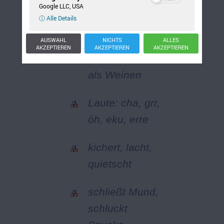
Google LLC, USA
saugt, schluckt,
ⓘ Alle Details
weint
AUSWAHL
NICHTS
ALLES
AKZEPTIEREN
AKZEPTIEREN
AKZEPTIEREN
andere Laute
als Weinen
Laute: cha, grr,
öh, eku, erre
kichert, lacht,
quietscht
schließt Mund,
schluckt