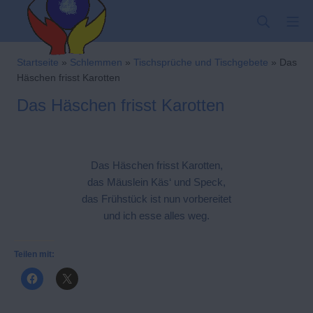
Zum
SUCHE
MO
Inhalt
springen
Kindergarten-Hom
Startseite
»
Schlemmen
»
Tischsprüche und Tischgebete
»
Das
Häschen frisst Karotten
Das Häschen frisst Karotten
Das Häschen frisst Karotten,
das Mäuslein Käs‘ und Speck,
das Frühstück ist nun vorbereitet
und ich esse alles weg.
Teilen mit: