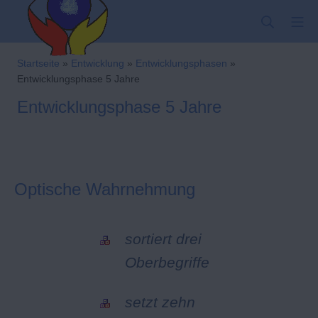
Zum
SUCHE
MO
Inhalt
springen
Kindergarten-Hom
Startseite
»
Entwicklung
»
Entwicklungsphasen
»
Entwicklungsphase 5 Jahre
Entwicklungsphase 5 Jahre
Optische Wahrnehmung
sortiert drei
Oberbegriffe
setzt zehn