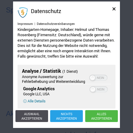
Sprache
Datenschutz
Impressum
|
Datenschutzvereinbarungen
Kindergarten-Homepage, Inhaber: Helmut und Thomas
benennt drei
Rosenberg (Firmensitz: Deutschland), würde gerne mit
Farben
externen Diensten personenbezogene Daten verarbeiten.
Dies ist für die Nutzung der Website nicht notwendig,
ermöglicht aber eine noch engere Interaktion mit Ihnen.
Falls gewünscht, treffen Sie bitte eine Auswahl:
spricht vier
Zahlen nach
Analyse / Statistik
(1 Dienst)
Anonyme Auswertung zur
Fehlerbehebung und Weiterentwicklung
spricht
Google Analytics
Fünfwortsätze
Google LLC, USA
ⓘ Alle Details
Akustische Wahrnehmung
AUSWAHL
NICHTS
ALLES
AKZEPTIEREN
AKZEPTIEREN
AKZEPTIEREN