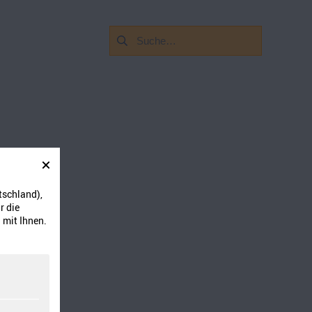
Suchen
nach:
tschland),
r die
 mit Ihnen.