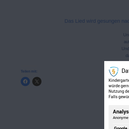
Das Lied wird gesungen nac
Uns
au
Und
d
Da
Teilen mit:
Kindergart
würde gerne
Nutzung der
Falls gewün
Analyse
Anonyme 
Google 