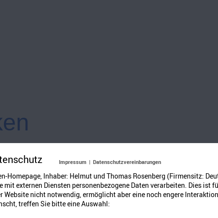
ken
tenschutz
Impressum
|
Datenschutzvereinbarungen
n kecke Schnirkelschnecken
en-Homepage, Inhaber: Helmut und Thomas Rosenberg (Firmensitz: Deu
n einst auf einem Stecken,
 mit externen Diensten personenbezogene Daten verarbeiten. Dies ist fü
 Website nicht notwendig, ermöglicht aber eine noch engere Interaktion
chten dort auf ihrem Sitze
scht, treffen Sie bitte eine Auswahl:
e Schnirkelschneckenwitze.
Lachten alle so: