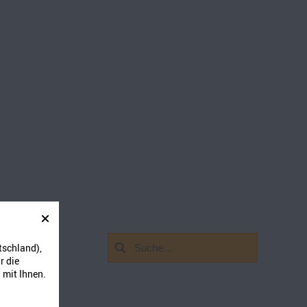
Suchen
tschland),
nach:
r die
 mit Ihnen.