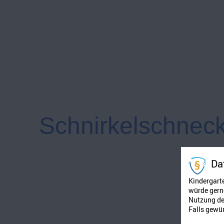
Schnirkelschnec
Da
Siebe
Kindergart
saße
würde gerne
Nutzung der
ma
Falls gewün
keck