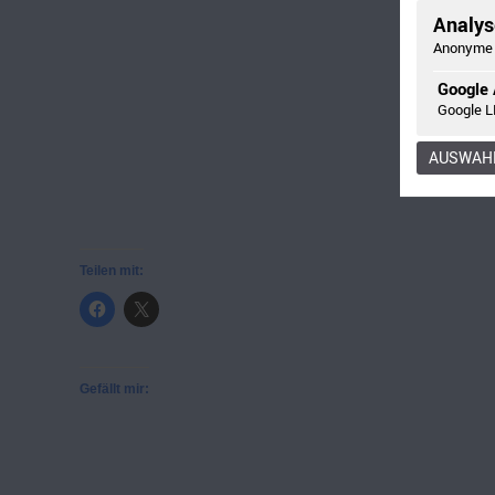
Analyse
Anonyme 
Doc
Google 
Schni
Google L
fie
alle
AUSWAHL
Teilen mit:
Gefällt mir: