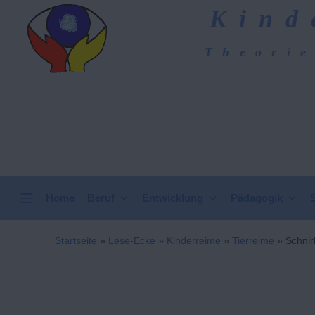
Zum
Kind
Inhalt
springen
Theorie
Kindergarten-Hom
VERTICAL HEADER
Home
Beruf
Entwicklung
Pädagogik
Startseite
»
Lese-Ecke
»
Kinderreime
»
Tierreime
»
Schnir