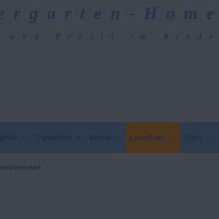
ergarten-Hom
 und Praxis im Kind
epage
Spiele
Turnideen
Musik
Lese-Ecke
Texte
kelschnecken