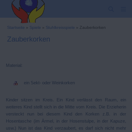
Zum
SUCHE
MO
Inhalt
springen
Kindergarten-Hom
Startseite
»
Spiele
»
Stuhlkreisspiele
»
Zauberkorken
Zauberkorken
Material:
ein Sekt- oder Weinkorken
Kinder sitzen im Kreis. Ein Kind verlässt den Raum, ein
weiteres Kind stellt sich in die Mitte vom Kreis. Die Erzieherin
versteckt nun bei diesem Kind den Korken z.B. in der
Hosentasche (im Ärmel, in der Hosenstulpe, in der Kapuze,
usw.) Nun ist das Kind verzaubert, es darf sich nicht mehr