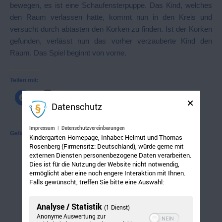
bewegen, es ist eine Schaufensterpuppe. Das Kind, welches
den Raum verlassen hatte, kommt nun in den Kreis und
versucht durch abtasten den Korken zu finden. Ist der Korken
gefunden, verlässt nun das vorher verzauberte Kind den
Raum. Das Spiel beginnt von vorne.
Teilen mit:
Datenschutz
Impressum
|
Datenschutzvereinbarungen
Gefällt mir:
Kindergarten-Homepage, Inhaber: Helmut und Thomas
Rosenberg (Firmensitz: Deutschland), würde gerne mit
externen Diensten personenbezogene Daten verarbeiten.
Dies ist für die Nutzung der Website nicht notwendig,
ermöglicht aber eine noch engere Interaktion mit Ihnen.
Falls gewünscht, treffen Sie bitte eine Auswahl:
Analyse / Statistik
(1 Dienst)
Anonyme Auswertung zur