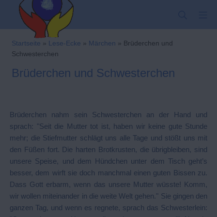
Zum
SUCHE
MO
Inhalt
springen
Kindergarten-Hom
Startseite
»
Lese-Ecke
»
Märchen
»
Brüderchen und
Schwesterchen
Brüderchen und Schwesterchen
Brüderchen nahm sein Schwesterchen an der Hand und
sprach: "Seit die Mutter tot ist, haben wir keine gute Stunde
mehr; die Stiefmutter schlägt uns alle Tage und stößt uns mit
den Füßen fort. Die harten Brotkrusten, die übrigbleiben, sind
unsere Speise, und dem Hündchen unter dem Tisch geht’s
besser, dem wirft sie doch manchmal einen guten Bissen zu.
Dass Gott erbarm, wenn das unsere Mutter wüsste! Komm,
wir wollen miteinander in die weite Welt gehen." Sie gingen den
ganzen Tag, und wenn es regnete, sprach das Schwesterlein: