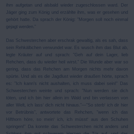
ihm aufgetan und alsbald wieder zugeschlossen ward. Der
Jäger ging zum König und erzählte ihm, was er gesehen und
gehört hatte. Da sprach der König: "Morgen soll noch einmal
gejagt werden."
Das Schwesterchen aber erschrak gewaltig, als es sah, dass
sein Rehkälbchen verwundet war. Es wusch ihm das Blut ab,
legte Kräuter auf und sprach: "Geh auf dein Lager, lieb
Rehchen, dass du wieder heil wirst." Die Wunde aber war so
gering, dass das Rehchen am Morgen nichts mehr davon
spürte. Und als es die Jagdlust wieder draußen hörte, sprach
es: "Ich kann’s nicht aushalten, ich muss dabei sein!" Das
Schwesterchen weinte und sprach: "Nun werden sie dich
töten, und ich bin hier allein im Wald und bin verlassen von
aller Welt, ich lass‘ dich nicht hinaus."—"So sterb‘ ich dir hier
vor Betrübnis", antwortete das Rehchen, "wenn ich das
Hifthorn höre, so mein‘ ich, ich müsst‘ aus den Schuhen
springen!" Da konnte das Schwesterchen nicht anders und
Schloss ihm mit schwerem Herzen die Tür auf, und das