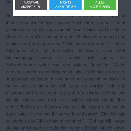
die Hand und ging mit ihm aus dem Waldhäuschen fort.
AUSWAHL
NICHTS
ALLES
AKZEPTIEREN
AKZEPTIEREN
AKZEPTIEREN
Der König nahm das schöne Mädchen auf sein Pferd und
führte es in sein Schloss, wo die Hochzeit mit großer Pracht
gefeiert wurde, und es war nun die Frau Königin, und sie lebten
lange Zeit vergnügt zusammen; das Rehlein ward gehegt und
gepflegt und sprang in dem Schlossgarten herum. Die böse
Stiefmutter aber, um derentwillen die Kinder in die Welt
hineingegangen waren, die meinte nicht anders als,
Schwesterchen wäre von den wilden Tieren im Walde
zerrissen worden und Brüderchen als ein Rehkalb von den
Jägern totgeschossen. Als sie nun hörte, dass sie so glücklich
waren und es ihnen so wohl ging, da wurden Neid und
Missgunst in ihrem Herzen rege und ließen ihr keine Ruhe, wie
sie die beiden doch noch ins Unglück bringen könnte. Ihre
rechte Tochter, die hässlich war wie die Nacht und nur ein
Auge hatte, die machte ihr Vorwürfe und sprach: Eine Königin
zu werden, das Glück hätte mir gebührt."—"Sei nur still", sagte
die Alte und sprach sie zufrieden, wenn’s Zeit ist, will ich schon