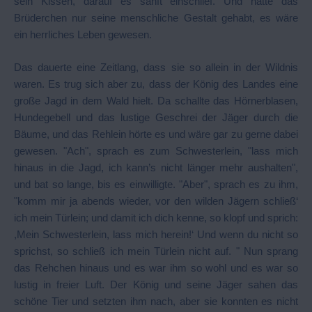
sein Kissen, darauf es sanft einschlief. Und hätte das
Brüderchen nur seine menschliche Gestalt gehabt, es wäre
ein herrliches Leben gewesen.
Das dauerte eine Zeitlang, dass sie so allein in der Wildnis
waren. Es trug sich aber zu, dass der König des Landes eine
große Jagd in dem Wald hielt. Da schallte das Hörnerblasen,
Hundegebell und das lustige Geschrei der Jäger durch die
Bäume, und das Rehlein hörte es und wäre gar zu gerne dabei
gewesen. "Ach", sprach es zum Schwesterlein, "lass mich
hinaus in die Jagd, ich kann’s nicht länger mehr aushalten",
und bat so lange, bis es einwilligte. "Aber", sprach es zu ihm,
"komm mir ja abends wieder, vor den wilden Jägern schließ‘
ich mein Türlein; und damit ich dich kenne, so klopf und sprich:
,Mein Schwesterlein, lass mich herein!‘ Und wenn du nicht so
sprichst, so schließ ich mein Türlein nicht auf. " Nun sprang
das Rehchen hinaus und es war ihm so wohl und es war so
lustig in freier Luft. Der König und seine Jäger sahen das
schöne Tier und setzten ihm nach, aber sie konnten es nicht