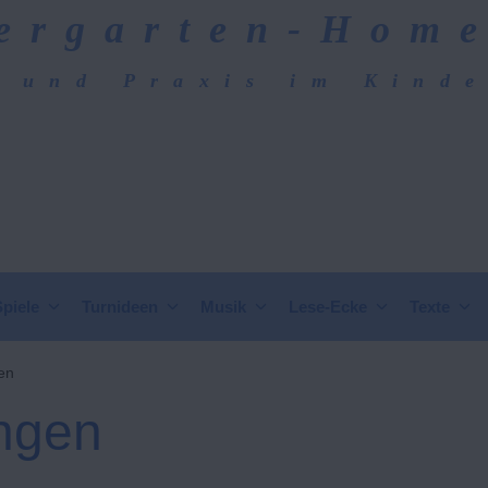
ergarten-Hom
 und Praxis im Kind
epage
Spiele
Turnideen
Musik
Lese-Ecke
Texte
en
ngen