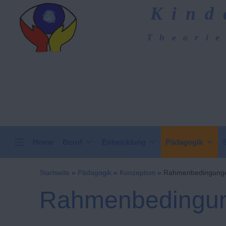
Zum
Kind
Inhalt
springen
Theorie
Kindergarten-Hom
VERTICAL HEADER
Home
Beruf
Entwicklung
Pädagogik
Startseite
»
Pädagogik
»
Konzeption
»
Rahmenbedingung
Rahmenbedingu