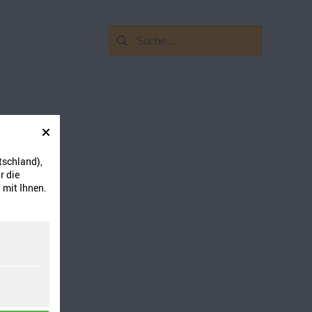
Suchen
nach:
tschland),
r die
 mit Ihnen.