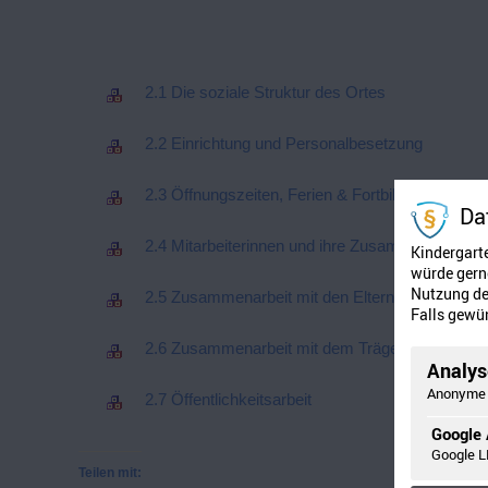
2.1 Die soziale Struktur des Ortes
2.2 Einrichtung und Personalbesetzung
2.3 Öffnungszeiten, Ferien & Fortbildungstage
Da
2.4 Mitarbeiterinnen und ihre Zusammenarbeit
Kindergart
würde gerne
Nutzung der
2.5 Zusammenarbeit mit den Eltern
Falls gewün
2.6 Zusammenarbeit mit dem Träger – Die Evan
Analyse
Anonyme 
2.7 Öffentlichkeitsarbeit
Google 
Google L
Teilen mit: