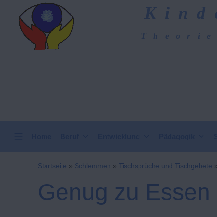
Zum
Kind
Inhalt
springen
Theorie
Kindergarten-Hom
VERTICAL HEADER
Home
Beruf
Entwicklung
Pädagogik
Startseite
»
Schlemmen
»
Tischsprüche und Tischgebete
Genug zu Essen