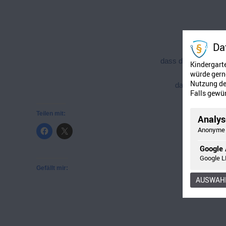
dass die Tau
Da
D
dass die Blumen au
Kindergart
würde gerne
Nutzung der
dass ich immer
Falls gewün
L
Teilen mit:
Analyse
Anonyme 
Google 
Google L
Gefällt mir:
AUSWAHL