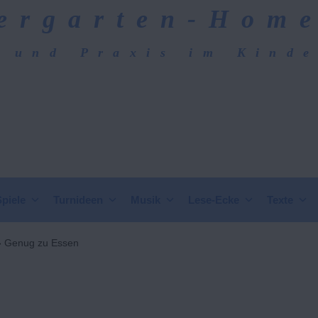
ergarten-Hom
 und Praxis im Kind
epage
Spiele
Turnideen
Musik
Lese-Ecke
Texte
»
Genug zu Essen