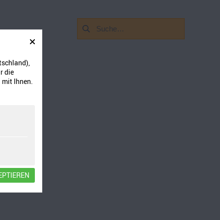
Suchen
nach:
tschland),
r die
 mit Ihnen.
EPTIEREN