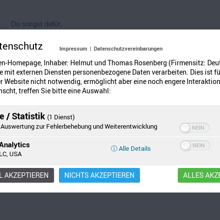
Du sorgst dafür,
ben auf dem Dach nicht verhungern.
tenschutz
u Kümmerst dich darum,
Impressum
|
Datenschutzvereinbarungen
f der Wiese immer genug zu trinken haben.
en-Homepage, Inhaber: Helmut und Thomas Rosenberg (Firmensitz: Deu
Du achtest darauf,
 mit externen Diensten personenbezogene Daten verarbeiten. Dies ist fü
 Website nicht notwendig, ermöglicht aber eine noch engere Interaktion
 genug zu Essen und zu Trinken habe.
scht, treffen Sie bitte eine Auswahl:
ieber Gott ich danke dir.
 / Statistik
(1 Dienst)
Auswertung zur Fehlerbehebung und Weiterentwicklung
Analytics
ⓘ Alle Details
LC, USA
 AKZEPTIEREN
NICHTS AKZEPTIEREN
ALLES AKZ