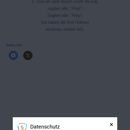
2. Und als kein Wurm mehr da war,
sagten alle: "Piep".
Sagten alle: "Piep".
Da haben die fünf Hühner
einander wieder lieb.
Teilen mit:
Datenschutz