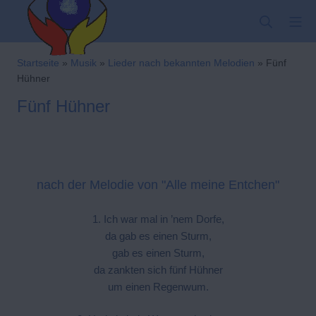
Zum
SUCHE
MO
Inhalt
springen
Kindergarten-Hom
Startseite
»
Musik
»
Lieder nach bekannten Melodien
»
Fünf
Hühner
Fünf Hühner
nach der Melodie von "Alle meine Entchen"
1. Ich war mal in ’nem Dorfe,
da gab es einen Sturm,
gab es einen Sturm,
da zankten sich fünf Hühner
um einen Regenwum.