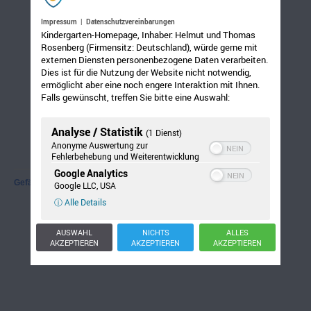
Impressum
|
Datenschutzvereinbarungen
Kindergarten-Homepage, Inhaber: Helmut und Thomas
Rosenberg (Firmensitz: Deutschland), würde gerne mit
externen Diensten personenbezogene Daten verarbeiten.
Dies ist für die Nutzung der Website nicht notwendig,
ermöglicht aber eine noch engere Interaktion mit Ihnen.
Falls gewünscht, treffen Sie bitte eine Auswahl:
Analyse / Statistik
(1 Dienst)
Anonyme Auswertung zur
Fehlerbehebung und Weiterentwicklung
Google Analytics
Gefällt mir:
Google LLC, USA
ⓘ Alle Details
AUSWAHL
NICHTS
ALLES
AKZEPTIEREN
AKZEPTIEREN
AKZEPTIEREN