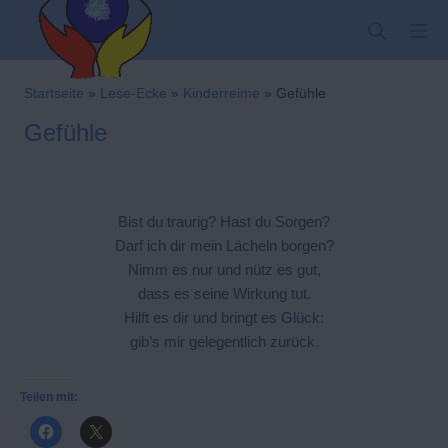
Zum
SUCHE
MO
Inhalt
springen
Kindergarten-Hom
Startseite
»
Lese-Ecke
»
Kinderreime
»
Gefühle
Gefühle
Bist du traurig? Hast du Sorgen?
Darf ich dir mein Lächeln borgen?
Nimm es nur und nütz es gut,
dass es seine Wirkung tut.
Hilft es dir und bringt es Glück:
gib’s mir gelegentlich zurück.
Teilen mit: