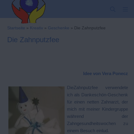
Zum
SUCHE
MO
Inhalt
springen
Kindergarten-Hom
Startseite
»
Kreativ
»
Geschenke
»
Die Zahnputzfee
Die Zahnputzfee
Idee von
Vera Ponecz
DieZahnputzfee verwendete
ich als Dankeschön-Geschenk
für einen netten Zahnarzt, der
mich mit meiner Kindergruppe
während der
Zahngesundheitswochen zu
einem Besuch einlud.