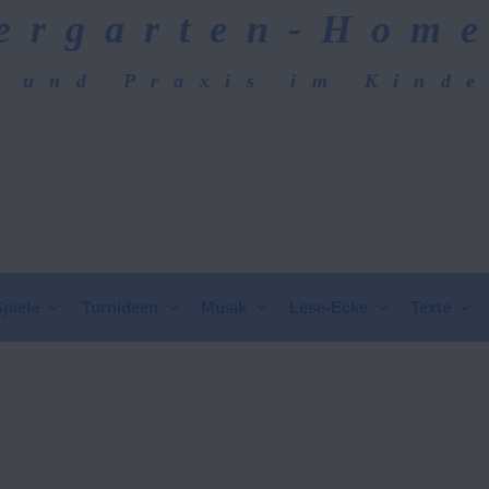
ergarten-Hom
 und Praxis im Kind
epage
Spiele
Turnideen
Musik
Lese-Ecke
Texte