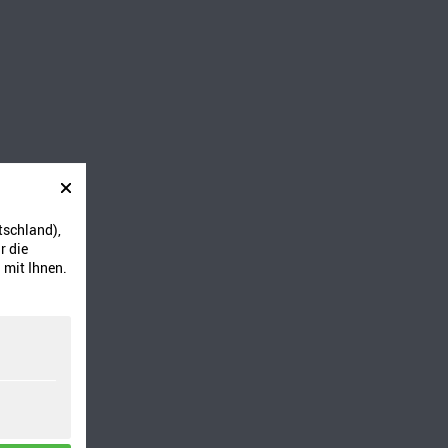
tschland),
r die
 mit Ihnen.