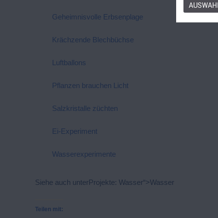
AUSWAHL
Geheimnisvolle Erbsenplage
Krächzende Blechbüchse
Luftballons
Pflanzen brauchen Licht
Salzkristalle züchten
Ei-Experiment
Wasserexperimente
Siehe auch unter
Projekte:
Wasser“>Wasser
Teilen mit: