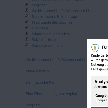
Eisgläser
Wo bleibt das Licht? / Wasser und Licht
Geheimnisvolle Erbsenplage
Krächzende Blechbüchse
Luftballons
Pflanzen brauchen Licht
Salzkristalle züchten
Wasserexperimente
Da
Kindergart
Wo bleibet das Licht? / Wasser und Licht
würde gerne
Nutzung der
Falls gewün
Blumen färben
Analyse
Der magische Kamm
Anonyme 
Eine Pflanze sprengt den Asphalt
Google 
Google L
Eisgläser