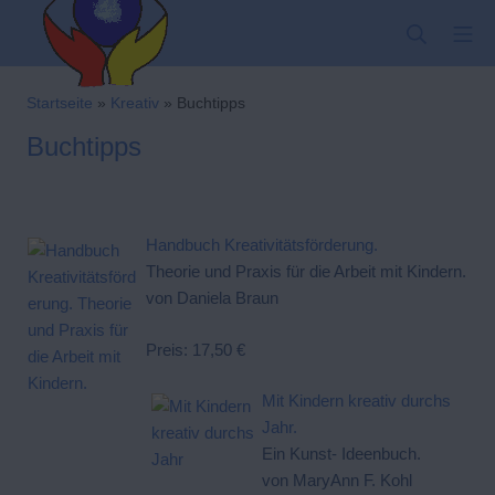
Zum
SUCHE
MO
Inhalt
springen
Kindergarten-Hom
Startseite
»
Kreativ
»
Buchtipps
Buchtipps
Handbuch Kreativitätsförderung.
Theorie und Praxis für die Arbeit mit Kindern.
von Daniela Braun
Preis: 17,50 €
Mit Kindern kreativ durchs
Jahr.
Ein Kunst- Ideenbuch.
von MaryAnn F. Kohl