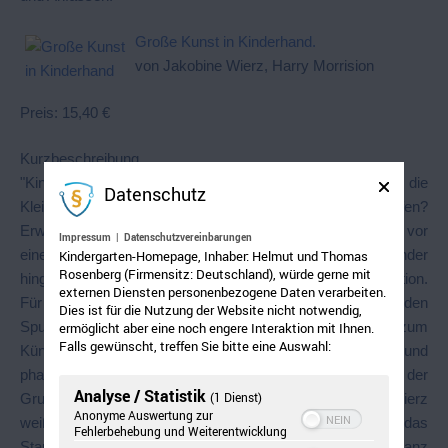
Große Kunst in Kinderhand.
von Jakobine Wierz, Harry Morrision
Preis: 15,40 €
Kurzbeschreibung
"Kinder und große Maler – passt das zusammen? Können die
Datenschutz
Kleinen schon die Werke großer Künstler begreifen?
Erwachsene haben inmitten der Reizüberflutung verlernt, vor
Impressum
|
Datenschutzvereinbarungen
einem Bild zu verweilen und nur zu betrachten. Kinder
Kindergarten-Homepage, Inhaber: Helmut und Thomas
Rosenberg (Firmensitz: Deutschland), würde gerne mit
hingegen erleben ein einzelnes Bild in gebannter Faszination.
externen Diensten personenbezogene Daten verarbeiten.
Für Kinder kann es kaum etwas spannenderes geben als den
Dies ist für die Nutzung der Website nicht notwendig,
Spuren großer Künstler zu folgen, indem sie selber zum
ermöglicht aber eine noch engere Interaktion mit Ihnen.
Falls gewünscht, treffen Sie bitte eine Auswahl:
Künstler werden. Geschieht dies aktiv, spannend fröhlich und
phantasievoll, so wird auf dieser Entdeckungsreise der
Analyse / Statistik
(1 Dienst)
Grundstein zur Freude an Kunst geweckt. Jakobine Wierz
Anonyme Auswertung zur
weiß sehr gut, wie Sie es schaffen können, Kindern das
Fehlerbehebung und Weiterentwicklung
Staunen zum Beispiel über die Leuchtkraft der Farben Franz