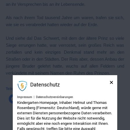
an ihr Versprechen bis an ihr Lebensende.
Als nach ihrem Tod tausend Jahre um waren, trafen sie sich,
wie sie es verabredet hatten wieder auf der Erde.
Und siehe da! Das Schwert, mit dem der ältere Prinz so viele
Siege errungen hatte, war verrostet, sein großes Reich was
zerfallen und kein einziges Denkmal stand mehr an den
Straßen oder in den Städten. Der Reis aber, dessen Anbau der
jüngere Bruder gelehrt hatte, wuchs auf allen Feldern und
verkündete mit seinem Namen den Ruhm des Prinzen.
Datenschutz
Teilen mit:
Impressum
|
Datenschutzvereinbarungen
Kindergarten-Homepage, Inhaber: Helmut und Thomas
Rosenberg (Firmensitz: Deutschland), würde gerne mit
externen Diensten personenbezogene Daten verarbeiten.
Dies ist für die Nutzung der Website nicht notwendig,
ermöglicht aber eine noch engere Interaktion mit Ihnen.
Falls gewünscht, treffen Sie bitte eine Auswahl: