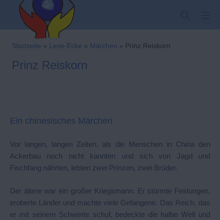
Zum
SUCHE
MO
Inhalt
springen
Kindergarten-Hom
Startseite
»
Lese-Ecke
»
Märchen
»
Prinz Reiskorn
Prinz Reiskorn
Ein chinesisches Märchen
Vor langen, langen Zeiten, als die Menschen in China den
Ackerbau noch nicht kannten und sich von Jagd und
Fischfang nährten, lebten zwei Prinzen, zwei Brüder.
Der ältere war ein großer Kriegsmann. Er stürmte Festungen,
eroberte Länder und machte viele Gefangene. Das Reich, das
er mit seinem Schwerte schuf, bedeckte die halbe Welt und