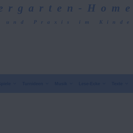
ergarten-Hom
 und Praxis im Kind
epage
Spiele
Turnideen
Musik
Lese-Ecke
Texte