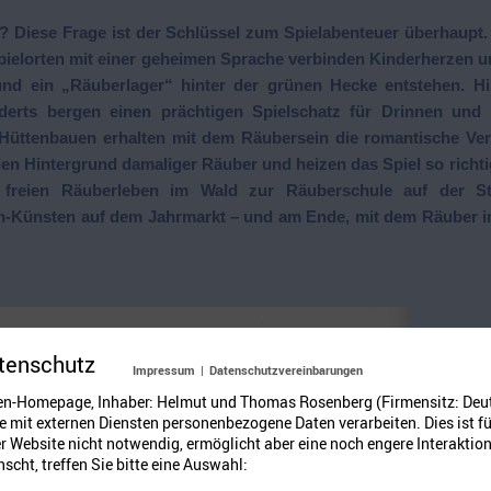
n? Diese Frage ist der Schlüssel zum Spielabenteuer überhaupt
ielorten mit einer geheimen Sprache verbinden Kinderherzen u
nd ein „Räuberlager“ hinter der grünen Hecke entstehen. Hi
derts bergen einen prächtigen Spielschatz für Drinnen und
 Hüttenbauen erhalten mit dem Räubersein die romantische Ver
len Hintergrund damaliger Räuber und heizen das Spiel so richti
freien Räuberleben im Wald zur Räuberschule auf der St
en-Künsten auf dem Jahrmarkt – und am Ende, mit dem Räuber i
tenschutz
Impressum
|
Datenschutzvereinbarungen
en-Homepage, Inhaber: Helmut und Thomas Rosenberg (Firmensitz: Deu
 mit externen Diensten personenbezogene Daten verarbeiten. Dies ist fü
 Website nicht notwendig, ermöglicht aber eine noch engere Interaktion
scht, treffen Sie bitte eine Auswahl: