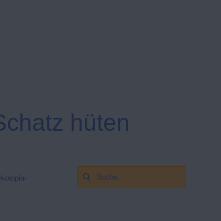
Schatz hüten
Suchen
kotopia-
nach: