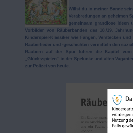
Willst du in meiner Bande sei
Verabredungen an geheimen Sp
gemeinsam grandiose Ideen u
Vorbilder von Räuberbanden des 18./19. Jahrhun
Kinderspiel-Klassiker wie Fangen, Verstecken und
Räuberlieder und -geschichten vermitteln den sozia
Räubern auf der Spur führen die Kapitel vom 
„Glücksspielen“ in der Spelunke und alten Vagant
zur Polizei von heute.
Da
Kindergart
würde gerne
Nutzung der
Falls gewün