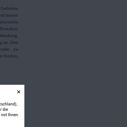
. Geheime
nd lassen
storische
 Draußen.
kleidung.
g an. Den
raße, zu
m Kerker,
tschland),
r die
 mit Ihnen.