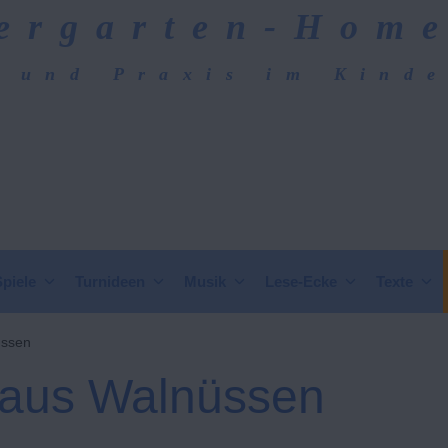
ergarten-Hom
 und Praxis im Kind
epage
Spiele
Turnideen
Musik
Lese-Ecke
Texte
üssen
aus Walnüssen