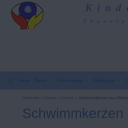
Zum
Kind
Inhalt
springen
Theorie
Kindergarten-Hom
VERTICAL HEADER
Home
Beruf
Entwicklung
Pädagogik
Startseite
»
Kreativ
»
Kerzen
»
Schwimmkerzen aus Waln
Schwimmkerzen 