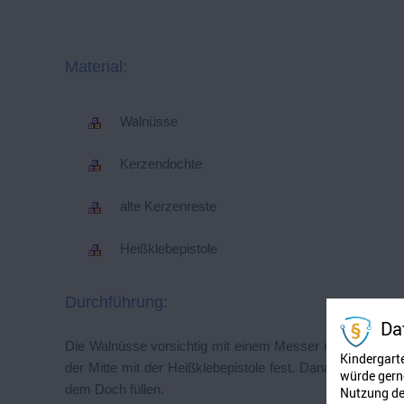
Material:
Walnüsse
Kerzendochte
alte Kerzenreste
Heißklebepistole
Durchführung:
Da
Die Walnüsse vorsichtig mit einem Messer in zwei Hälfte
Kindergart
der Mitte mit der Heißklebepistole fest. Danach die Ker
würde gerne
dem Doch füllen.
Nutzung der