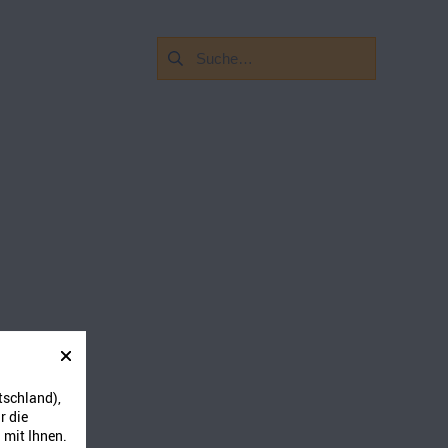
Suchen
nach:
ück Docht in
tschland),
shälften mit
r die
 mit Ihnen.