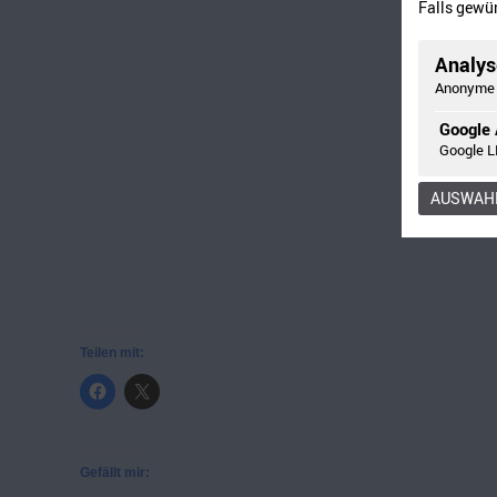
Falls gewün
Analyse
Anonyme 
Google 
Google L
AUSWAHL
Teilen mit:
Gefällt mir: