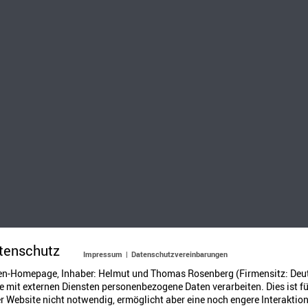
tenschutz
Impressum
|
Datenschutzvereinbarungen
n teilen. Dann den gesamten Inhalt entfernen. Nun klebt man ein St
en-Homepage, Inhaber: Helmut und Thomas Rosenberg (Firmensitz: Deu
zenreste in einem alten Topf auf dem Herd schmelzen und in die Nus
 mit externen Diensten personenbezogene Daten verarbeiten. Dies ist fü
 Website nicht notwendig, ermöglicht aber eine noch engere Interaktion