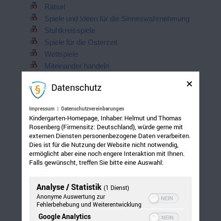
Rätsel
Spiele und Ideen für die Sinneswahrnehmung
Stuhlkreisspiele
Spiele für die Osterzeit
Wettspiele
Miteinander handeln
Handtuchweitwurf
Datenschutz
Runenstäbe werfen
Gar nicht so einfach, ein Tier zu sein
Impressum
|
Datenschutzvereinbarungen
Spiegelspielereien
Kindergarten-Homepage, Inhaber: Helmut und Thomas
Tastsäckchen / Diebische Elstern
Rosenberg (Firmensitz: Deutschland), würde gerne mit
externen Diensten personenbezogene Daten verarbeiten.
Lange Leitung / Wunsch frei
Dies ist für die Nutzung der Website nicht notwendig,
Wer kann mit dem Rücken lesen?
ermöglicht aber eine noch engere Interaktion mit Ihnen.
Fruit salad / Betty Botter
Falls gewünscht, treffen Sie bitte eine Auswahl:
Fenstergesichter / Fingerkerle / Kussgesichter
Mittelalter
Analyse / Statistik
(1 Dienst)
Kessel der Weisheit / Heilige Haine / Keltischer
Anonyme Auswertung zur
Fehlerbehebung und Weiterentwicklung
Lebensbaum
Google Analytics
Ideensammlung: Wasser – Sand