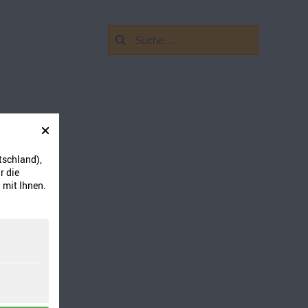
Suchen
nach:
tschland),
r die
 mit Ihnen.