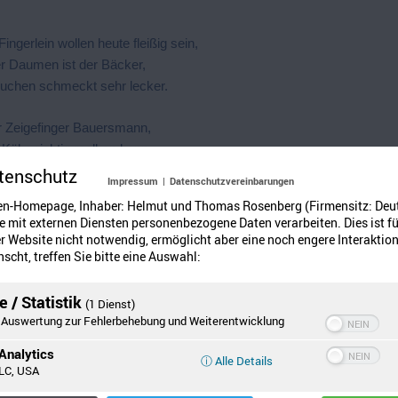
ingerlein wollen heute fleißig sein,
r Daumen ist der Bäcker,
Kuchen schmeckt sehr lecker.
 Zeigefinger Bauersmann,
 Kühe richtig melken kann.
tenschutz
Impressum
|
Datenschutzvereinbarungen
er Mittelfinger Astronaut,
en-Homepage, Inhaber: Helmut und Thomas Rosenberg (Firmensitz: Deu
mmer zu den Sternen schaut.
 mit externen Diensten personenbezogene Daten verarbeiten. Dies ist fü
 Website nicht notwendig, ermöglicht aber eine noch engere Interaktion
ngfinger setzt Stein auf Stein,
scht, treffen Sie bitte eine Auswahl:
nn doch nur der Maurer sein.
 / Statistik
(1 Dienst)
letzte ruft, oh nein oh nein,
Auswertung zur Fehlerbehebung und Weiterentwicklung
 Arbeiten bin ich zu klein!
Analytics
ⓘ Alle Details
LC, USA