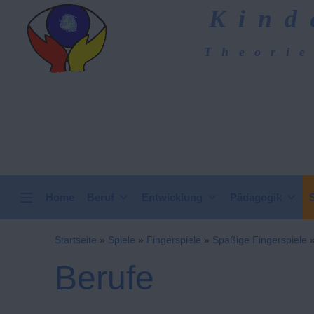
Zum
Kind
Inhalt
springen
Theorie
Kindergarten-Hom
VERTICAL HEADER
Home
Beruf
Entwicklung
Pädagogik
Startseite
»
Spiele
»
Fingerspiele
»
Spaßige Fingerspiele
Berufe