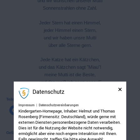
und wir wünschen unserer Mutti
Sonnenstrahlen ohne Zahl.
Jeder Stern hat einen Himmel,
jeder Himmel einen Stern,
und wir haben unsre Mutti
über alle Sterne gern.
Jede Katze hat ein Kätzchen,
und das Kätzchen sagt "Miau"!
meine Mutti ist die Beste,
und das weiß ich ganz genau!"
Datenschutz
Teilen mit:
Impressum
|
Datenschutzvereinbarungen
Kindergarten-Homepage, Inhaber: Helmut und Thomas
Rosenberg (Firmensitz: Deutschland), würde gerne mit
externen Diensten personenbezogene Daten verarbeiten.
Dies ist für die Nutzung der Website nicht notwendig,
Gefällt mir:
ermöglicht aber eine noch engere Interaktion mit Ihnen.
Falls gewünscht, treffen Sie bitte eine Auswahl: