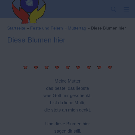
Zum
SUCHE
MO
Inhalt
springen
Kindergarten-Hom
Startseite
»
Feste und Feiern
»
Muttertag
»
Diese Blumen hier
Diese Blumen hier
Meine Mutter
das beste, das liebste
was Gott mir geschenkt,
bist du liebe Mutti,
die stets an mich denkt.
Und diese Blumen hier
sagen dir still,