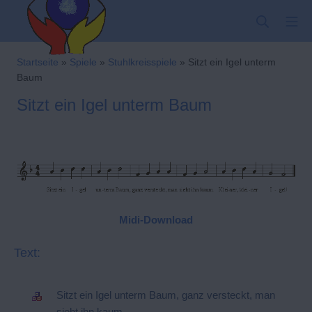
Zum
SUCHE
MO
Inhalt
springen
Kindergarten-Hom
Startseite
»
Spiele
»
Stuhlkreisspiele
»
Sitzt ein Igel unterm
Baum
Sitzt ein Igel unterm Baum
Midi-Download
Text:
Sitzt ein Igel unterm Baum, ganz versteckt, man
sieht ihn kaum.