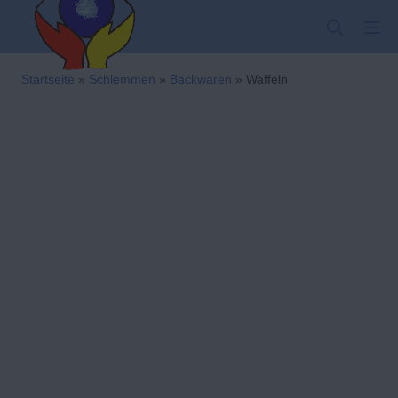
Zum
SUCHE
MO
Inhalt
springen
Kindergarten-Hom
Startseite
»
Schlemmen
»
Backwaren
»
Waffeln