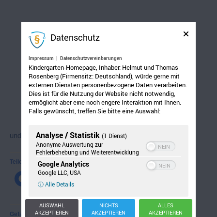
8 Eier
Datenschutz
Impressum
|
Datenschutzvereinbarungen
Salz
Kindergarten-Homepage, Inhaber: Helmut und Thomas
Rosenberg (Firmensitz: Deutschland), würde gerne mit
externen Diensten personenbezogene Daten verarbeiten.
Dies ist für die Nutzung der Website nicht notwendig,
250 g Mehl
ermöglicht aber eine noch engere Interaktion mit Ihnen.
Falls gewünscht, treffen Sie bitte eine Auswahl:
Analyse / Statistik
und abbacken.
(1 Dienst)
Anonyme Auswertung zur
Fehlerbehebung und Weiterentwicklung
Teilen mit:
Google Analytics
Google LLC, USA
ⓘ Alle Details
AUSWAHL
NICHTS
ALLES
AKZEPTIEREN
AKZEPTIEREN
AKZEPTIEREN
Gefällt mir: