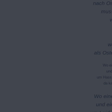
nach Os
muss
w
als Os
Wo ei
und
um Hass 
da ka
Wo ein
und ei