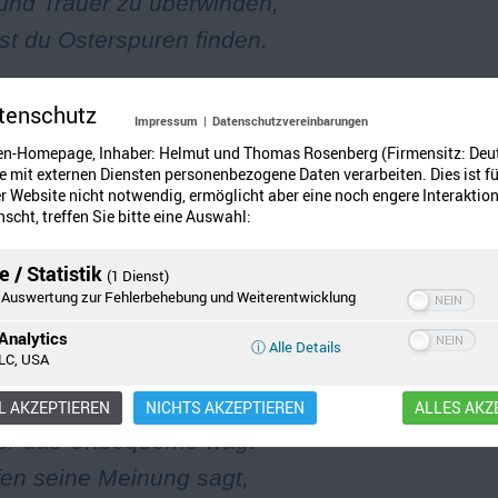
und Trauer zu überwinden,
st du Osterspuren finden.
m Dunkeln nicht verstummt,
tenschutz
Impressum
|
Datenschutzvereinbarungen
s Lied der Hoffnung summt,
en-Homepage, Inhaber: Helmut und Thomas Rosenberg (Firmensitz: Deu
enstille zu überwinden
 mit externen Diensten personenbezogene Daten verarbeiten. Dies ist fü
 Website nicht notwendig, ermöglicht aber eine noch engere Interaktion
t du Osterspuren finden.
scht, treffen Sie bitte eine Auswahl:
s Unrecht beim Namen nennt
 / Statistik
(1 Dienst)
Auswertung zur Fehlerbehebung und Weiterentwicklung
zu seiner Schuld bekennt,
Analytics
ergessen zu überwinden,
ⓘ Alle Details
LC, USA
t du Osterspuren finden.
 AKZEPTIEREN
NICHTS AKZEPTIEREN
ALLES AKZ
er das Unbequeme wagt
fen seine Meinung sagt,