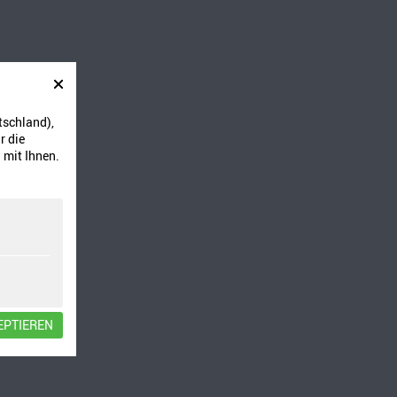
tschland),
r die
 mit Ihnen.
EPTIEREN