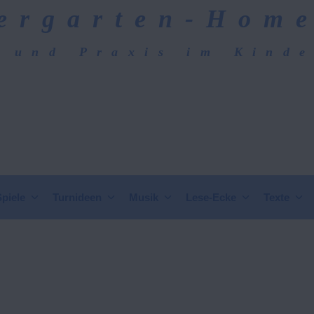
ergarten-Hom
 und Praxis im Kind
epage
Spiele
Turnideen
Musik
Lese-Ecke
Texte