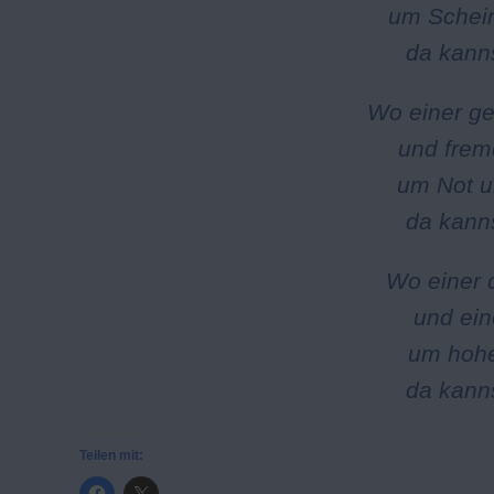
um Schein
da kanns
Wo einer g
und frem
um Not u
da kanns
Wo einer 
und ein
um hohe
da kanns
Teilen mit: