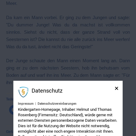
Meer.
Da kam ein Mann vorbei. Er ging zu dem Jungen und sagte:
"Du dummer Junge! Was du da machst ist vollkommen
sinnlos. Siehst du nicht, dass der ganze Strand voll von
Seesternen ist? Die kannst du nie alle zurück ins Meer werfen!
Was du da tust, ändert nicht das Geringste!"
Der Junge schaute den Mann einen Moment lang an. Dann
ging er zu dem nächsten Seestern, hob ihn behutsam vom
Boden auf und warf ihn ins Meer. Zu dem Mann sagte er: "Für
ihn wird es etwas ändern!"
Datenschutz
Teilen mit:
Impressum
|
Datenschutzvereinbarungen
Kindergarten-Homepage, Inhaber: Helmut und Thomas
Rosenberg (Firmensitz: Deutschland), würde gerne mit
externen Diensten personenbezogene Daten verarbeiten.
Dies ist für die Nutzung der Website nicht notwendig,
ermöglicht aber eine noch engere Interaktion mit Ihnen.
Gefällt mir: