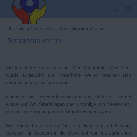
Zum
SUCHE
MO
Inhalt
springen
Kindergarten-Hom
Startseite
»
Texte
»
Weisheiten
»
Seesterne retten
Seesterne retten
Ein furchtbarer Sturm kam auf. Der Orkan tobte. Das Meer
wurde aufgewühlt und meterhohe Wellen brachen sich
ohrenbetäubend laut am Strand.
Nachdem das Unwetter langsam nachließ, klarte der Himmel
wieder auf. Am Strand lagen aber unzählige von Seesternen,
die von der Strömung an den Strand geworfen waren.
Ein kleiner Junge lief am Strand entlang, nahm behutsam
Seestern für Seestern in die Hand und warf sie zurück ins