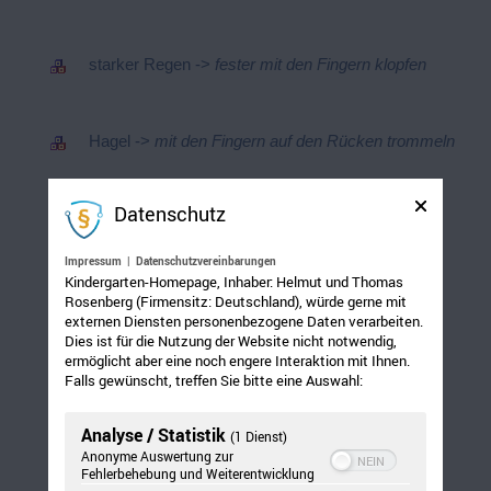
starker Regen ->
fester mit den Fingern klopfen
Hagel ->
mit den Fingern auf den Rücken trommeln
Datenschutz
Blitze ->
zickzack Striche auf den Rücken malen
Impressum
|
Datenschutzvereinbarungen
Kindergarten-Homepage, Inhaber: Helmut und Thomas
Donner ->
mit den Fäusten auf den Rücken
Rosenberg (Firmensitz: Deutschland), würde gerne mit
trommeln (Vorsicht: nicht zu feste)
externen Diensten personenbezogene Daten verarbeiten.
Dies ist für die Nutzung der Website nicht notwendig,
ermöglicht aber eine noch engere Interaktion mit Ihnen.
Falls gewünscht, treffen Sie bitte eine Auswahl:
Sonnenschein ->
die Hand auf den Rücken legen
bis es warm wird
Analyse / Statistik
(1 Dienst)
Anonyme Auswertung zur
Fehlerbehebung und Weiterentwicklung