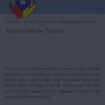
Zum
SUCHE
MO
Inhalt
springen
Kindergarten-Hom
Startseite
»
Kreativ
»
Traumfänger
»
Avyleni und die Träume
Avyleni und die Träume
Es war einmal ein Indianermädchen Namens Avyleni. Sie lebte
zusammen mit ihren Eltern im Gebiet der Navajoindianer. Sie
war ein ganz schön mutiges Kind. Sie konnte reiten, ganz
schnell laufen und hatte immer die tollsten Ideen. Mit ihren
vielen Freunden wurde es ihr nie langweilig. Den ganzen Tag
sang und spielte sie vergnügt.