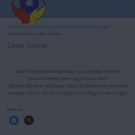
Zum
SUCHE
MO
Inhalt
springen
Kindergarten-Hom
Startseite
»
Lese-Ecke
»
Kinderreime
»
Reime zu den
Jahreszeiten
»
Liebe Sonne
Liebe Sonne
Liebe Sonne komm bald wieder und zeig dein Gesicht,
denn den Regen, den mag ich heut nicht.
Sag dem Winde er soll blasen, dass die Wolken nur so ziehen
und dann hoff ich das wir Morgen keinen Regen mehr kriegen.
Teilen mit: