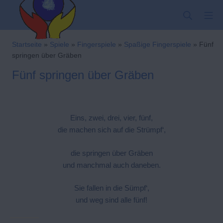
Zum
SUCHE
MO
Inhalt
springen
Kindergarten-Hom
Startseite
»
Spiele
»
Fingerspiele
»
Spaßige Fingerspiele
»
Fünf
springen über Gräben
Fünf springen über Gräben
Eins, zwei, drei, vier, fünf,
die machen sich auf die Strümpf‘,
die springen über Gräben
und manchmal auch daneben.
Sie fallen in die Sümpf‘,
und weg sind alle fünf!