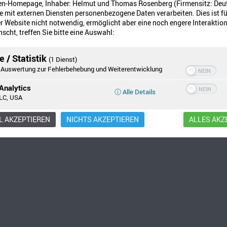
en-Homepage, Inhaber: Helmut und Thomas Rosenberg (Firmensitz: Deu
 mit externen Diensten personenbezogene Daten verarbeiten. Dies ist fü
zt der Franz nun immer mehr,
 Website nicht notwendig, ermöglicht aber eine noch engere Interaktion
toffelliese freut sich sehr.
scht, treffen Sie bitte eine Auswahl:
in Gesicht kleben und zu dem Lied mitspielen lassen.
 / Statistik
(1 Dienst)
Auswertung zur Fehlerbehebung und Weiterentwicklung
Analytics
ⓘ Alle Details
LC, USA
 AKZEPTIEREN
NICHTS AKZEPTIEREN
ALLES AKZ