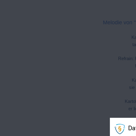
Melodie von "
Ka
t
Refrain:
Ka
sie 
Kartof
er l
K
Da
"Steh