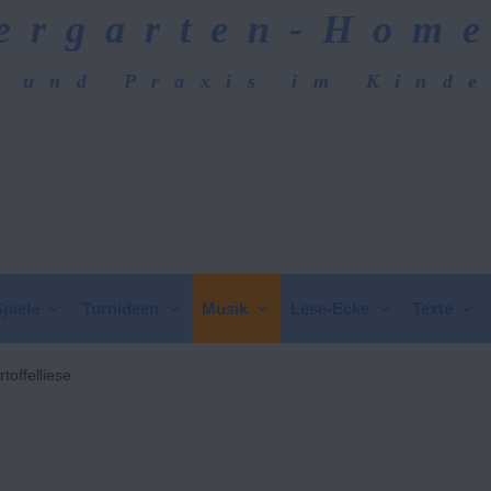
ergarten-Hom
 und Praxis im Kind
epage
Spiele
Turnideen
Musik
Lese-Ecke
Texte
rtoffelliese