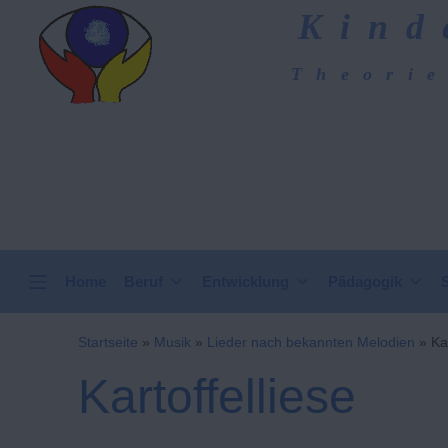
Zum
Kind
Inhalt
springen
Theorie
Kindergarten-Hom
VERTICAL HEADER
Home
Beruf
Entwicklung
Pädagogik
Startseite
»
Musik
»
Lieder nach bekannten Melodien
»
Ka
Kartoffelliese