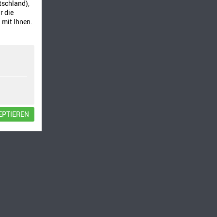
tschland),
r die
 mit Ihnen.
EPTIEREN