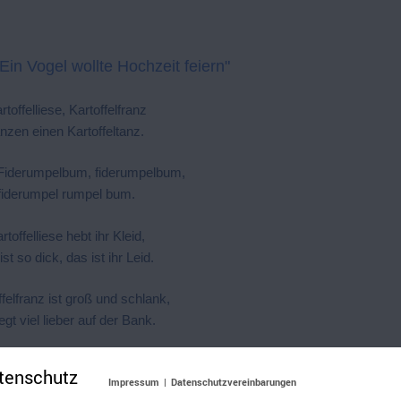
Ein Vogel wollte Hochzeit feiern"
rtoffelliese, Kartoffelfranz
anzen einen Kartoffeltanz.
 Fiderumpelbum, fiderumpelbum,
fiderumpel rumpel bum.
rtoffelliese hebt ihr Kleid,
ist so dick, das ist ihr Leid.
felfranz ist groß und schlank,
iegt viel lieber auf der Bank.
artoffelliese ruft ihm zu:
tenschutz
Impressum
|
Datenschutzvereinbarungen
 endlich auf und tanz im Nu!"