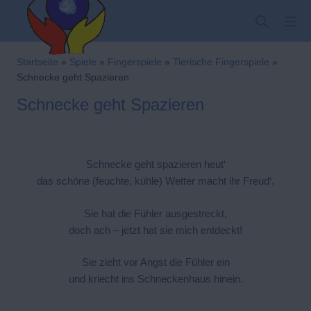
Zum
SUCHE
MO
Inhalt
springen
Kindergarten-Hom
Startseite
»
Spiele
»
Fingerspiele
»
Tierische Fingerspiele
»
Schnecke geht Spazieren
Schnecke geht Spazieren
Schnecke geht spazieren heut‘
das schöne (feuchte, kühle) Wetter macht ihr Freud‘.
Sie hat die Fühler ausgestreckt,
doch ach – jetzt hat sie mich entdeckt!
Sie zieht vor Angst die Fühler ein
und kriecht ins Schneckenhaus hinein.