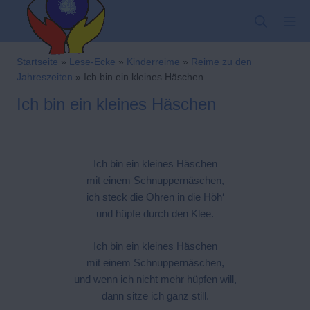
Zum
SUCHE
MO
Inhalt
springen
Kindergarten-Hom
Startseite
»
Lese-Ecke
»
Kinderreime
»
Reime zu den
Jahreszeiten
»
Ich bin ein kleines Häschen
Ich bin ein kleines Häschen
Ich bin ein kleines Häschen
mit einem Schnuppernäschen,
ich steck die Ohren in die Höh‘
und hüpfe durch den Klee.
Ich bin ein kleines Häschen
mit einem Schnuppernäschen,
und wenn ich nicht mehr hüpfen will,
dann sitze ich ganz still.