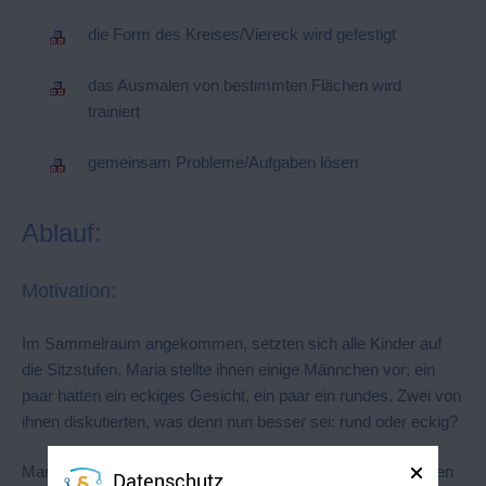
die Form des Kreises/Viereck wird gefestigt
das Ausmalen von bestimmten Flächen wird
trainiert
gemeinsam Probleme/Aufgaben lösen
Ablauf:
Motivation:
Im Sammelraum angekommen, setzten sich alle Kinder auf
die Sitzstufen. Maria stellte ihnen einige Männchen vor; ein
paar hatten ein eckiges Gesicht, ein paar ein rundes. Zwei von
ihnen diskutierten, was denn nun besser sei: rund oder eckig?
Maria ließ die Kinder nun runde und eckige Sachen aufzählen
Datenschutz