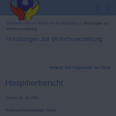
Zum
SUCHE
MO
Inhalt
springen
Kindergarten-Hom
Startseite
»
Beruf
»
Rund um die Ausbildung
»
Vorübungen zur
Verkehrserziehung
Vorübungen zur Verkehrserziehung
verfasst und eingesandt von Doris
Hospitierbericht
Datum: 11. 10. 2001
Kindergartenpädagogin: Maria