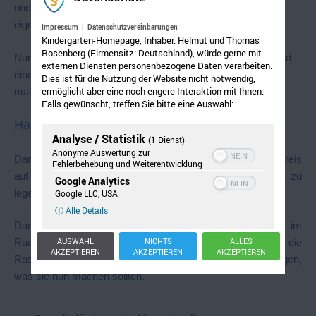
und man kam zu dem gemeinsamen Entschluss, dass
eigentlich beide Formen wichtig seien.
Impressum
|
Datenschutzvereinbarungen
Kindergarten-Homepage, Inhaber: Helmut und Thomas
Rosenberg (Firmensitz: Deutschland), würde gerne mit
Nun durften alle Kinder aufstehen und mit ihrer rechten Hand
externen Diensten personenbezogene Daten verarbeiten.
einen großen Kreis und dann ein großes Viereck in die Luft
Dies ist für die Nutzung der Website nicht notwendig,
ermöglicht aber eine noch engere Interaktion mit Ihnen.
malen.
Falls gewünscht, treffen Sie bitte eine Auswahl:
Hauptteil:
Analyse / Statistik
(1 Dienst)
Anonyme Auswertung zur
Dann legten Nina und Kathi mit zwei Seilen einen großen Kreis
Fehlerbehebung und Weiterentwicklung
auf den Boden und Maria versuchte ein großes Viereck zu
Google Analytics
legen, was aber nicht gut ging.
Google LLC, USA
ⓘ Alle Details
Dann spielte sie mit der Rassel und die Kinder durften im
AUSWAHL
NICHTS
ALLES
Raum herumgehen, aber die Seile nicht berühren. Stoppte die
AKZEPTIEREN
AKZEPTIEREN
AKZEPTIEREN
Rassel, so gab sie den Kindern verschiedene Anweisungen,
was sie nun machen sollten.