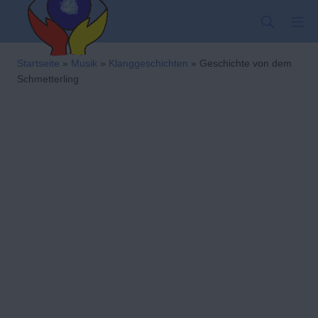
Zum
SUCHE
MO
Inhalt
springen
Kindergarten-Hom
Startseite
»
Musik
»
Klanggeschichten
»
Geschichte von dem
Schmetterling