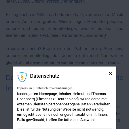
lauter.
(Cello, Gitarre werden immer lauter)
Er flog noch ein Stück und erkannte bald, von wo diese Musik
ertönte. Auf einer großen Wiese flogen Hunderte genauso
schöne und bunte Schmetterlinge, wie er es war und
feierten ein lautes Fest.
(alle Instrumente Zusammen)
Träume ich noch? Fragte sich der Schmetterling. Aber nein,
schöner Schmetterling, du träumst nicht mehr! Nun war er
glücklich mit seinen neuen Freunden – wie in seinem Traum.
Datenschutz
Dazu die Selbstgemachte
Instrumente:
Impressum
|
Datenschutzvereinbarungen
Kindergarten-Homepage, Inhaber: Helmut und Thomas
Rosenberg (Firmensitz: Deutschland), würde gerne mit
externen Diensten personenbezogene Daten verarbeiten.
Wasserorgel
: Glas- oder Metallröhrchen, leeres
Dies ist für die Nutzung der Website nicht notwendig,
Weck- oder Würstchenglas. Wir füllen das Weck-
ermöglicht aber eine noch engere Interaktion mit Ihnen.
Falls gewünscht, treffen Sie bitte eine Auswahl:
oder Würstchenglas zur Hälfte mit Wasser und
pusten durch die Röhre hinein.