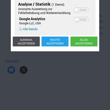
Analyse / Statistik
(1 Dienst)
Anonyme Auswertung zur
Fehlerbehebung und Weiterentwicklung
Gläserklavier
: mehrere Gläser oder Flaschen,
Google Analytics
Teelöffel. Die Gläser oder Flaschen werden
Google LLC, USA
unterschiedlich hoch mit Wasser gefüllt. Schlagen
ⓘ Alle Details
wir sie dann mit dem Teelöffel an, hören
wir verschiedene Töne.
AUSWAHL
NICHTS
ALLES
AKZEPTIEREN
AKZEPTIEREN
AKZEPTIEREN
Teilen mit: