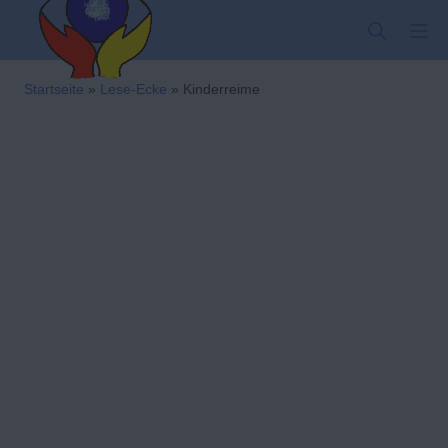
Zum
SUCHE
MO
Inhalt
springen
Kindergarten-Hom
Startseite
»
Lese-Ecke
»
Kinderreime