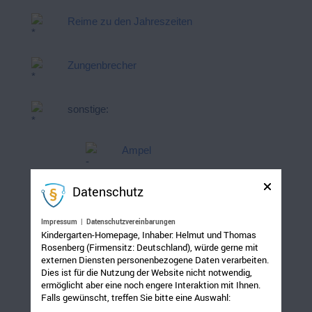
Reime zu den Jahreszeiten
Zungenbrecher
sonstige:
Ampel
Datenschutz
Der Mond
Impressum
|
Datenschutzvereinbarungen
Kindergarten-Homepage, Inhaber: Helmut und Thomas
Gefühle
Rosenberg (Firmensitz: Deutschland), würde gerne mit
externen Diensten personenbezogene Daten verarbeiten.
Dies ist für die Nutzung der Website nicht notwendig,
ermöglicht aber eine noch engere Interaktion mit Ihnen.
Falls gewünscht, treffen Sie bitte eine Auswahl: