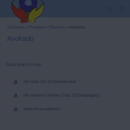
Zum
SUCHE
MO
Inhalt
springen
Kindergarten-Hom
Startseite
»
Projekte
»
Pflanzen
»
Avokado
Avokado
Dazu braucht man
ein Glas mit Schraubdeckel
ein weiteres kleines Glas (Schnapsglas)
einen Avocadokern