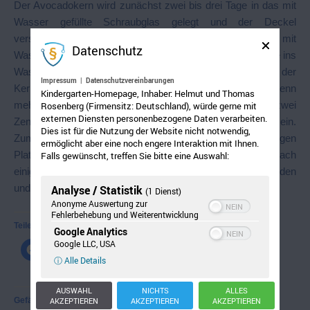
Der Avocadokern wird zunächst zwei bis drei Tage in das mit
Wasser gefüllte Schraubglas gelegt und der Deckel
verschlossen. Danach den Kern so auf ein kleines Glas mit
Datenschutz
Wasser setzen, dass ca. ein Drittel davon am breiten Ende ins
Wasser eintaucht. Nach ungefähr drei Wochen spaltet sich der
Impressum
|
Datenschutzvereinbarungen
Kern und Keimling und Wurzel sind zu erkennen. Wenn
Kindergarten-Homepage, Inhaber: Helmut und Thomas
mehrere Wurzeln zu
sehen sind und der Keimling ein bis zwei
Rosenberg (Firmensitz: Deutschland), würde gerne mit
externen Diensten personenbezogene Daten verarbeiten.
Zentimeter groß ist, pflanzen Sie ihn in einen Topf mit Erde ein.
Dies ist für die Nutzung der Website nicht notwendig,
Zum Weiterwachsen braucht das Pflänzchen einen sonnigen
ermöglicht aber eine noch engere Interaktion mit Ihnen.
Platz. Da die Avocadopflanze recht groß wird, sollte sie nach
Falls gewünscht, treffen Sie bitte eine Auswahl:
einigen Monaten in einen größeren Topf umgepflanzt werden
und einen Bambusstab als Stütze bekommen
Analyse / Statistik
(1 Dienst)
Anonyme Auswertung zur
Fehlerbehebung und Weiterentwicklung
Teilen mit:
Google Analytics
Google LLC, USA
ⓘ Alle Details
AUSWAHL
NICHTS
ALLES
Gefällt mir:
AKZEPTIEREN
AKZEPTIEREN
AKZEPTIEREN