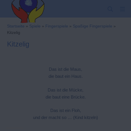
Zum
SUCHE
MO
Inhalt
springen
Kindergarten-Hom
Startseite
»
Spiele
»
Fingerspiele
»
Spaßige Fingerspiele
»
Kitzelig
Kitzelig
Das ist die Maus,
die baut ein Haus.
Das ist die Mücke,
die baut eine Brücke.
Das ist ein Floh,
und der macht so … (Kind kitzeln)