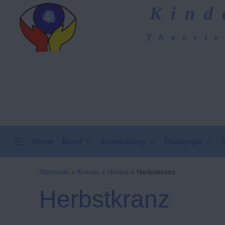
Zum
Kind
Inhalt
springen
Theorie
Kindergarten-Hom
VERTICAL HEADER
Home
Beruf
Entwicklung
Pädagogik
Startseite
»
Kreativ
»
Herbst
»
Herbstkranz
Herbstkranz