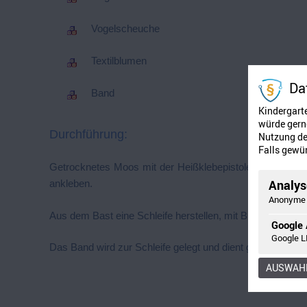
Vogelscheuche
Textilblumen
Da
Band
Kindergart
würde gerne
Durchführung:
Nutzung der
Falls gewün
Getrocknetes Moos mit der Heißklebepistole auf dem Str
Analyse
ankleben.
Anonyme 
Aus dem Bast eine Schleife herstellen, mit Bindedraht um
Google 
Google L
Das Band wird zur Schleife gelegt und dient gleichzeitig
AUSWAHL
Einsendung 