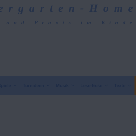
ergarten-Hom
 und Praxis im Kind
epage
Spiele
Turnideen
Musik
Lese-Ecke
Texte