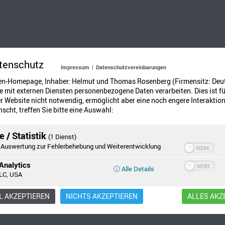
tenschutz
Impressum
|
Datenschutzvereinbarungen
en-Homepage, Inhaber: Helmut und Thomas Rosenberg (Firmensitz: Deu
 mit externen Diensten personenbezogene Daten verarbeiten. Dies ist fü
 Website nicht notwendig, ermöglicht aber eine noch engere Interaktion
scht, treffen Sie bitte eine Auswahl:
ohkranz befestigen und alle anderen Materialien wie auf dem Foto 
 / Statistik
(1 Dienst)
Auswertung zur Fehlerbehebung und Weiterentwicklung
wickeln und feststecken.
Analytics
ⓘ Alle Details
LC, USA
 nach dem Festkleben als Aufhänger für den Türkranz.
 AKZEPTIEREN
NICHTS AKZEPTIEREN
ALLES AKZ
des Herbstwettbewerbes "Jucheirassa – der Herbst ist da" 200