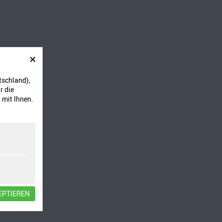
tschland),
r die
 mit Ihnen.
oder ähnlich
EPTIEREN
1 von Diana