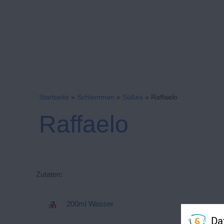
Startseite
»
Schlemmen
»
Süßes
»
Raffaelo
Raffaelo
Zutaten:
200ml Wasser
Da