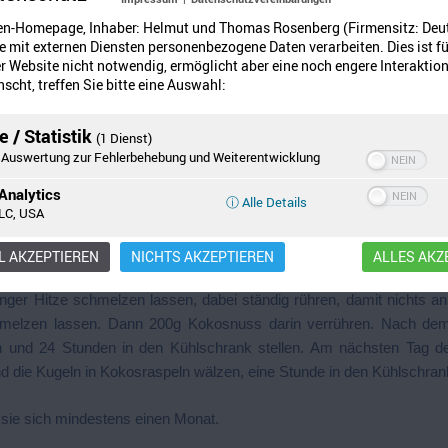
en-Homepage, Inhaber: Helmut und Thomas Rosenberg (Firmensitz: Deu
 mit externen Diensten personenbezogene Daten verarbeiten. Dies ist fü
 Website nicht notwendig, ermöglicht aber eine noch engere Interaktion
scht, treffen Sie bitte eine Auswahl:
 / Statistik
(1 Dienst)
Auswertung zur Fehlerbehebung und Weiterentwicklung
Analytics
ⓘ Alle Details
LC, USA
rtigen Kugeln darin zu rollen)
 AKZEPTIEREN
NICHTS AKZEPTIEREN
ALLES AKZ
inger Hitze schmelzen lassen, dabei ständig rühren, damit nichts an
hmelzen lassen. Dann 200g Kokosnuss darin verrühren. Nach d
 und 24 Stunden in den Kühlschrank stellen. Am nächsten Tag de
und die Kugeln in Kokosraspeln wälzen, eine Stunde in den Kühlschran
 sie sich mindestens einen Monat.