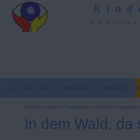
Zum
Kind
Inhalt
springen
Theorie
Kindergarten-Hom
VERTICAL HEADER
Home
Beruf
Entwicklung
Pädagogik
Startseite
»
Spiele
»
Fingerspiele
»
Tierische Fingerspiele
In dem Wald, da 