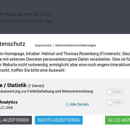
em Wald, da steht ein Haus,
t ein Reh zum Fenster raus.
hen, das kommt angerannt,
Klopfet an die Wand:
tenschutz
Impressum
|
Datenschutzvereinbarungen
en-Homepage, Inhaber: Helmut und Thomas Rosenberg (Firmensitz: Deu
"Hilfe, Hilfe, große Not!
 mit externen Diensten personenbezogene Daten verarbeiten. Dies ist fü
 schießt mich der Jäger tot!"
 Website nicht notwendig, ermöglicht aber eine noch engere Interaktion
scht, treffen Sie bitte eine Auswahl:
bes Häschen, komm herein,
Reich mir deine Hand."
 / Statistik
(1 Dienst)
Auswertung zur Fehlerbehebung und Weiterentwicklung
Analytics
ⓘ Alle Details
LC, USA
 AKZEPTIEREN
NICHTS AKZEPTIEREN
ALLES AKZ