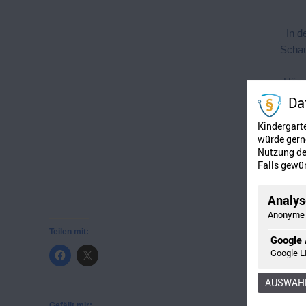
In d
Schau
Häsc
Da
Kindergart
würde gerne
Sonst
Nutzung der
Falls gewün
"Lie
Analyse
Anonyme 
Teilen mit:
Google 
Google L
AUSWAHL
Gefällt mir: