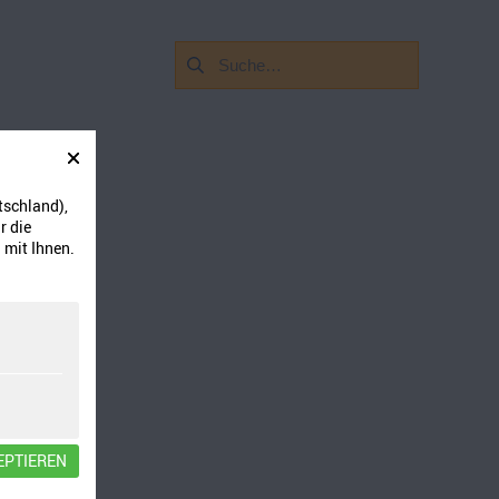
Suchen
nach:
tschland),
r die
 mit Ihnen.
EPTIEREN