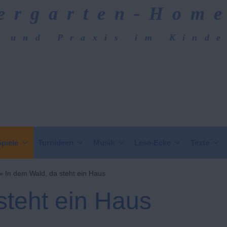
ergarten-Hom
 und Praxis im Kind
epage
Spiele
Turnideen
Musik
Lese-Ecke
Texte
»
In dem Wald, da steht ein Haus
steht ein Haus