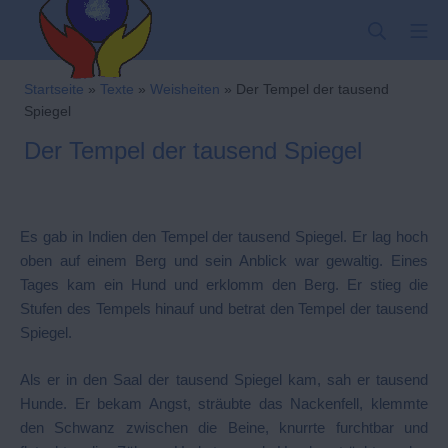
Zum
SUCHE
MO
Inhalt
springen
Kindergarten-Hom
Startseite
»
Texte
»
Weisheiten
»
Der Tempel der tausend
Spiegel
Der Tempel der tausend Spiegel
Es gab in Indien den Tempel der tausend Spiegel. Er lag hoch
oben auf einem Berg und sein Anblick war gewaltig. Eines
Tages kam ein Hund und erklomm den Berg. Er stieg die
Stufen des Tempels hinauf und betrat den Tempel der tausend
Spiegel.
Als er in den Saal der tausend Spiegel kam, sah er tausend
Hunde. Er bekam Angst, sträubte das Nackenfell, klemmte
den Schwanz zwischen die Beine, knurrte furchtbar und