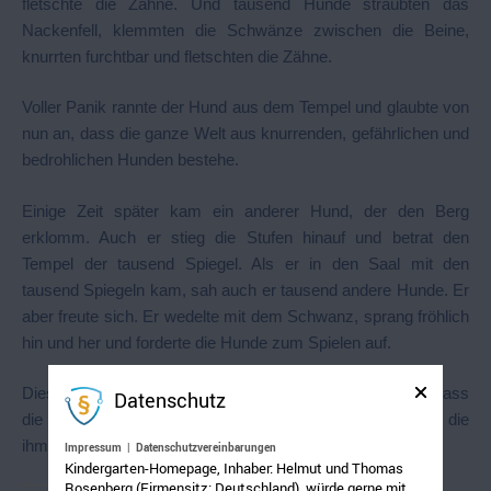
fletschte die Zähne. Und tausend Hunde sträubten das
Nackenfell, klemmten die Schwänze zwischen die Beine,
knurrten furchtbar und fletschten die Zähne.
Voller Panik rannte der Hund aus dem Tempel und glaubte von
nun an, dass die ganze Welt aus knurrenden, gefährlichen und
bedrohlichen Hunden bestehe.
Einige Zeit später kam ein anderer Hund, der den Berg
erklomm. Auch er stieg die Stufen hinauf und betrat den
Tempel der tausend Spiegel. Als er in den Saal mit den
tausend Spiegeln kam, sah auch er tausend andere Hunde. Er
aber freute sich. Er wedelte mit dem Schwanz, sprang fröhlich
hin und her und forderte die Hunde zum Spielen auf.
Dieser Hund verließ den Tempel mit der Überzeugung, dass
Datenschutz
die ganze Welt aus netten, freundlichen Hunden bestehe, die
ihm wohlgesonnen sind.
Impressum
|
Datenschutzvereinbarungen
Kindergarten-Homepage, Inhaber: Helmut und Thomas
Rosenberg (Firmensitz: Deutschland), würde gerne mit