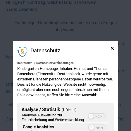
Nun geh hin und sag, welche Hand ist von wem!
Hans Baumann
Ein richtiger Dummkopf wird nur, wer sich das Fragen
abgewöhnt!
denn du kannst alles, wenn man es weckt.
Datenschutz
hochbegabte manipulieren …
Impressum
|
Datenschutzvereinbarungen
Kindergarten-Homepage, Inhaber: Helmut und Thomas
Umgekehrt ist es schwieriger.
Rosenberg (Firmensitz: Deutschland), würde gerne mit
externen Diensten personenbezogene Daten verarbeiten.
und was meins ist,
Dies ist für die Nutzung der Website nicht notwendig,
ermöglicht aber eine noch engere Interaktion mit Ihnen.
sollst du die Finger von lassen … *ggg*
Falls gewünscht, treffen Sie bitte eine Auswahl:
Wichtige Mitteilung an alle Bürgerinnen und Bürger der Welt:
Analyse / Statistik
(1 Dienst)
Es ist nicht nur ein Gerücht: Die Welt ist hier und jetzt!
Anonyme Auswertung zur
Jostein Gaarder: "Durch einen Spiegel, in einem dunklen Wort"
Fehlerbehebung und Weiterentwicklung
Google Analytics