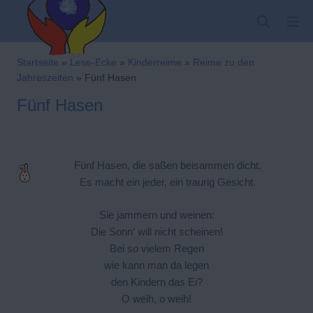
Zum
SUCHE
MO
Inhalt
springen
Kindergarten-Hom
Startseite
»
Lese-Ecke
»
Kinderreime
»
Reime zu den
Jahreszeiten
»
Fünf Hasen
Fünf Hasen
Fünf Hasen, die saßen beisammen dicht.
Es macht ein jeder, ein traurig Gesicht.
Sie jammern und weinen:
Die Sonn‘ will nicht scheinen!
Bei so vielem Regen
wie kann man da legen
den Kindern das Ei?
O weih, o weih!