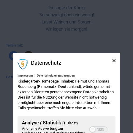
Da sagte der König:
So schweigt doch ein wenig!
Lasst Weinen und Sorgen
wir legen sie morgen!
Teilen mit:
Datenschutz
Impressum
|
Datenschutzvereinbarungen
Gefällt mir:
Kindergarten-Homepage, Inhaber: Helmut und Thomas
Rosenberg (Firmensitz: Deutschland), würde gerne mit
externen Diensten personenbezogene Daten verarbeiten.
Dies ist für die Nutzung der Website nicht notwendig,
ermöglicht aber eine noch engere Interaktion mit Ihnen.
Falls gewünscht, treffen Sie bitte eine Auswahl:
Analyse / Statistik
(1 Dienst)
Anonyme Auswertung zur
Fehlerbehebung und Weiterentwicklung