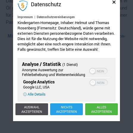
Dazu wird eine Sauce serviert: Die Zwiebeln und Tomaten in
Datenschutz
Öl gar dünsten, dann die restlichen Zutaten hineingeben und
für 2 Minuten kochen lassen. Mehl mit kaltem Wasser zu einer
Impressum
|
Datenschutzvereinbarungen
Paste verrühren und damit die Sauce eindicken.
Kindergarten-Homepage, Inhaber: Helmut und Thomas
Rosenberg (Firmensitz: Deutschland), würde gerne mit
externen Diensten personenbezogene Daten verarbeiten.
Mit freundlicher Genehmigung von Gerald’s
Southafrica-
Dies ist für die Nutzung der Website nicht notwendig,
WebSite
ermöglicht aber eine noch engere Interaktion mit Ihnen.
Falls gewünscht, treffen Sie bitte eine Auswahl:
Analyse / Statistik
(1 Dienst)
Anonyme Auswertung zur
Fehlerbehebung und Weiterentwicklung
Google Analytics
Google LLC, USA
ⓘ Alle Details
AUSWAHL
NICHTS
ALLES
AKZEPTIEREN
AKZEPTIEREN
AKZEPTIEREN