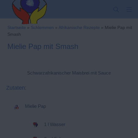
Zum
SUCHE
MO
Inhalt
springen
Kindergarten-Hom
Startseite
»
Schlemmen
»
Afrikanische Rezepte
»
Mielie Pap mit
Smash
Mielie Pap mit Smash
Schwarzafrikanischer Maisbrei mit Sauce
Zutaten:
Mielie Pap
1 l Wasser