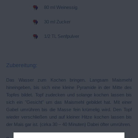
80 ml Weinessig
30 ml Zucker
1/2 TL Senfpulver
Zubereitung:
Das Wasser zum Kochen bringen. Langsam Maismehl
hineingeben, bis sich eine kleine Pyramide in der Mitte des
Topfes bildet. Topf zudecken und solange kochen lassen bis
sich ein "Gesicht" um das Maismehl gebildet hat. Mit einer
Gabel umrühren bis die Masse fein krümelig wird. Den Topf
wieder verschließen und auf kleiner Hitze kochen lassen bis
der Mais gar ist. (cirka 30 – 40 Minuten) Dabei öfter umrühren.