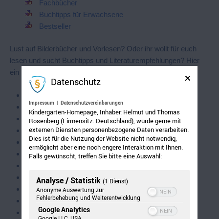
Fachbücher
Buchtipps für Erwachsene
Bestseller
Lust auf Bilderbücher und Vorlesen? Oder ihr wollt für euch
lesen und sucht Buchtipps und Literaturempfehlungen? Hier
ein paar Ideen zur Lektüre:
Datenschutz
Bilderbücher
Impressum
|
Datenschutzvereinbarungen
Bücher zum Vorlesen
Kindergarten-Homepage, Inhaber: Helmut und Thomas
Buchtipps für ältere Kinder
Rosenberg (Firmensitz: Deutschland), würde gerne mit
externen Diensten personenbezogene Daten verarbeiten.
Buchtipps für "Krabbelkinder"
Dies ist für die Nutzung der Website nicht notwendig,
Buchtipps für die Kreativität
ermöglicht aber eine noch engere Interaktion mit Ihnen.
Bewegungserziehung
Falls gewünscht, treffen Sie bitte eine Auswahl:
Spielideen
Sachbücher
Analyse / Statistik
(1 Dienst)
Tipps für die Adventszeit
Anonyme Auswertung zur
Fehlerbehebung und Weiterentwicklung
Fachbücher
Google Analytics
Buchtipps für Erwachsene
Google LLC, USA