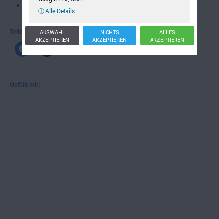
Bestseller
ⓘ Alle Details
AUSWAHL
NICHTS
ALLES
Teilen mit:
AKZEPTIEREN
AKZEPTIEREN
AKZEPTIEREN
Gefällt mir: