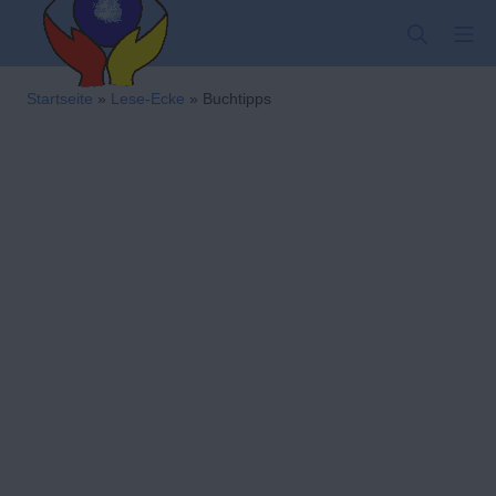
Zum
SUCHE
MO
Inhalt
springen
Kindergarten-Hom
Startseite
»
Lese-Ecke
»
Buchtipps