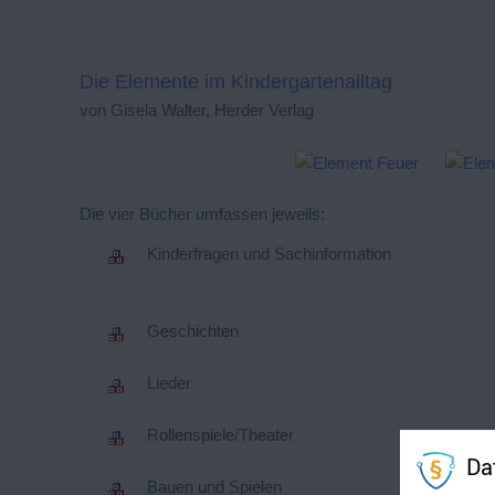
Die Elemente im Kindergartenalltag
von Gisela Walter, Herder Verlag
Die vier Bücher umfassen jeweils:
Kinderfragen und Sachinformation
Geschichten
Lieder
Rollenspiele/Theater
Da
Bauen und Spielen