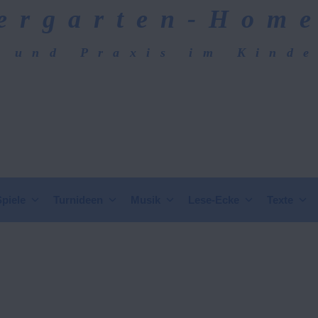
ergarten-Hom
 und Praxis im Kind
epage
Spiele
Turnideen
Musik
Lese-Ecke
Texte