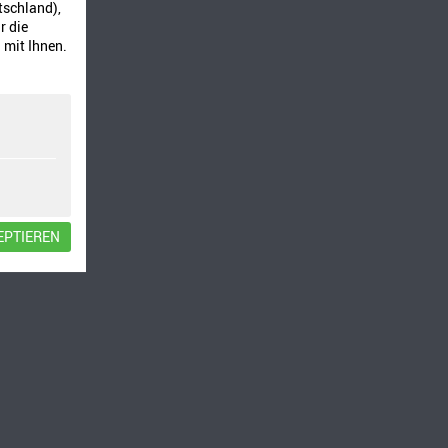
tschland),
r die
 mit Ihnen.
EPTIEREN