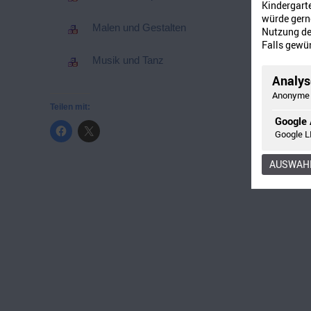
Kindergart
würde gerne
Malen und Gestalten
Nutzung der
Falls gewün
Musik und Tanz
Analyse
Anonyme 
Teilen mit:
Google 
Google L
AUSWAHL