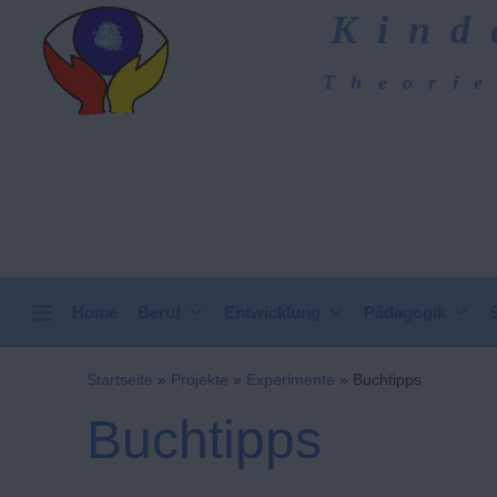
Zum
Kind
Inhalt
springen
Theorie
Kindergarten-Hom
VERTICAL HEADER
Home
Beruf
Entwicklung
Pädagogik
Startseite
»
Projekte
»
Experimente
»
Buchtipps
Buchtipps